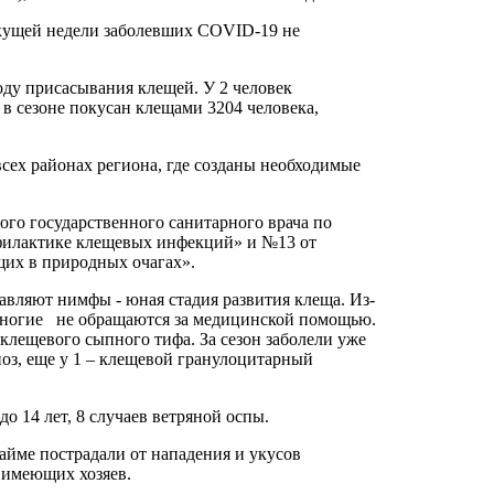
екущей недели заболевших COVID-19 не
ду присасывания клещей. У 2 человек
 в сезоне покусан клещами 3204 человека,
сех районах региона, где созданы необходимые
го государственного санитарного врача по
офилактике клещевых инфекций» и №13 от
щих в природных очагах».
вляют нимфы - юная стадия развития клеща. Из-
 многие не обращаются за медицинской помощью.
клещевого сыпного тифа. За сезон заболели уже
иоз, еще у 1 – клещевой гранулоцитарный
о 14 лет, 8 случаев ветряной оспы.
Майме пострадали от нападения и укусов
, имеющих хозяев.