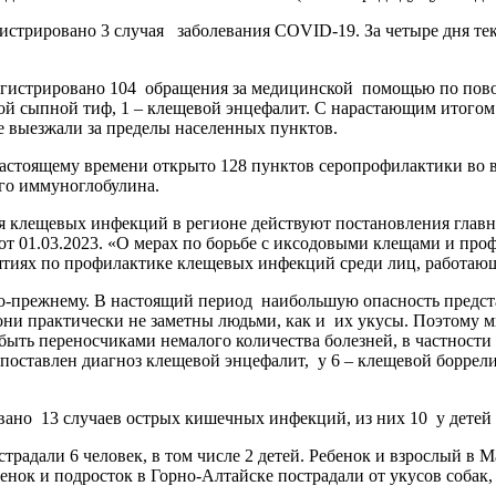
гистрировано 3 случая заболевания COVID-19. За четыре дня т
егистрировано 104 обращения за медицинской помощью по пово
й сыпной тиф, 1 – клещевой энцефалит. С нарастающим итогом
 выезжали за пределы населенных пунктов.
астоящему времени открыто 128 пунктов серопрофилактики во в
го иммуноглобулина.
 клещевых инфекций в регионе действуют постановления главно
от 01.03.2023. «О мерах по борьбе с иксодовыми клещами и пр
ятиях по профилактике клещевых инфекций среди лиц, работаю
о-прежнему. В настоящий период наибольшую опасность предста
 они практически не заметны людьми, как и их укусы. Поэтому
ыть переносчиками немалого количества болезней, в частности 
 поставлен диагноз клещевой энцефалит, у 6 – клещевой боррел
вано 13 случаев острых кишечных инфекций, из них 10 у детей д
традали 6 человек, в том числе 2 детей. Ребенок и взрослый в 
бенок и подросток в Горно-Алтайске пострадали от укусов собак