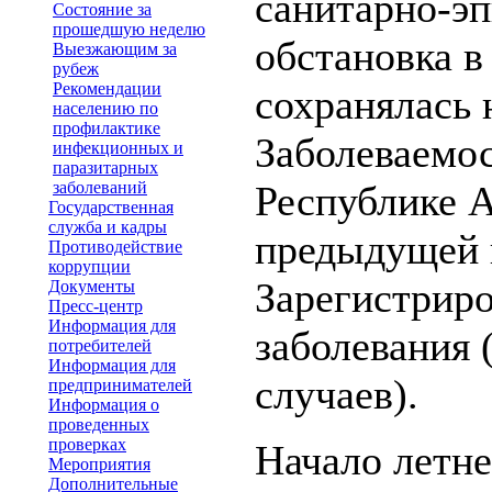
санитарно-э
Состояние за
прошедшую неделю
обстановка в
Выезжающим за
рубеж
Рекомендации
сохранялась
населению по
профилактике
Заболеваемос
инфекционных и
паразитарных
заболеваний
Республике 
Государственная
служба и кадры
предыдущей 
Противодействие
коррупции
Зарегистриро
Документы
Пресс-центр
Информация для
заболевания 
потребителей
Информация для
случаев).
предпринимателей
Информация о
проведенных
проверках
Начало летне
Мероприятия
Дополнительные