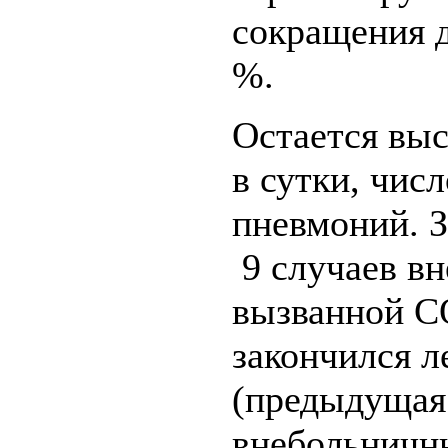
сокращения д
%.
Остается вы
в сутки, чис
пневмоний. З
9 случаев в
вызванной C
закончился 
(предыдущая 
внебольничн