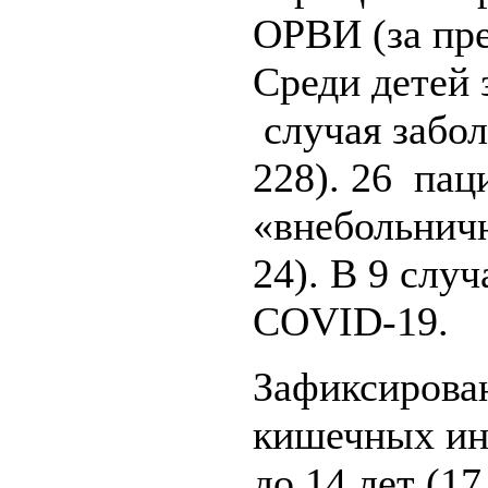
ОРВИ (за пр
Среди детей 
случая забол
228). 26 пац
«внебольничн
24). В 9 слу
COVID-19.
Зафиксирован
кишечных инф
до 14 лет (1