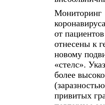
Мониторинг 
коронавируса
от пациентов
отнесены к г
новому подв
«стелс». Ука
более высок
(заразностью
привитых гр