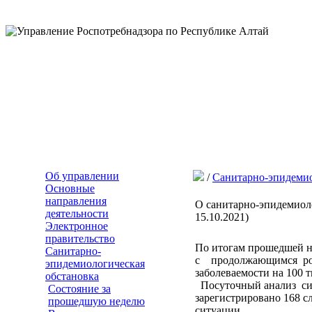
Об управлении
/
Санитарно-эпидемио
Основные
направления
О санитарно-эпидемиоло
деятельности
15.10.2021)
Электронное
правительство
По итогам прошедшей не
Санитарно-
с продолжающимся рост
эпидемиологическая
заболеваемости на 100 
обстановка
Посуточный анализ ситу
Состояние за
зарегистрировано 168 с
прошедшую неделю
ситуации.