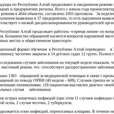
адзора по Республике Алтай продолжают в ежедневном режиме 
ациях и предприятиях региона. Всего с начала года проинспект
режима в 4644 объектах, составлено 1693 протокола. За неделю 
арушения выявлены в 37 предприятиях, то есть нарушения выяв
тельствует о низкой дисциплинированности руководителей орга
Республике Алтай продолжает работать «горячая линия» по воп
ия. Большинство обращений касаются вопросов нарушений масо
нных местах и общественном транспорте.
нционный формат обучения в Республике Алтай переведено в 3
итанник); частично закрыты в 14 детских садах 12 групп. Полно
следования случаев заболевания на текущей неделе показали, 
 масочный режим, что способствует распространению заболевае
вано 1383 обращений за медицинской помощью в связи с призна
щений по поводу ОРВИ (40 неделя – 608). Случаев гриппа не з
ничными пневмониями. 118 пациентам выставлен диагноз «внебо
тальных случая заболевания.
ев острых кишечных инфекций (при этом 11 случаев инфекции не
ой оспы, 2 случая чесотки, 2 туберкулеза.
должается сезон инфекций, переносимых клещами. В течение н