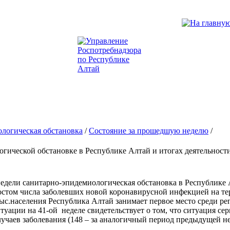
логическая обстановка
/
Состояние за прошедшую неделю
/
гической обстановке в Республике Алтай и итогах деятельности з
дели санитарно-эпидемиологическая обстановка в Республике 
ом числа заболевших новой коронавирусной инфекцией на тер
тыс.населения Республика Алтай занимает первое место среди р
ации на 41-ой неделе свидетельствует о том, что ситуация сер
лучаев заболевания (148 – за аналогичный период предыдущей н