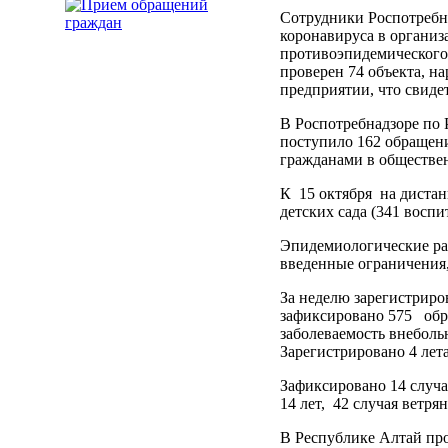
Сотрудники Роспотребн
коронавируса в организ
противоэпидемического 
проверен 74 объекта, н
предприятии, что свиде
В Роспотребнадзоре по 
поступило 162 обращен
гражданами в обществе
К 15 октября на диста
детских сада (341 восп
Эпидемиологические рас
введенные ограничения,
За неделю зарегистриро
зафиксировано 575 обра
заболеваемость внеболь
Зарегистрировано 4 ле
Зафиксировано 14 случа
14 лет, 42 случая ветрян
В Республике Алтай про