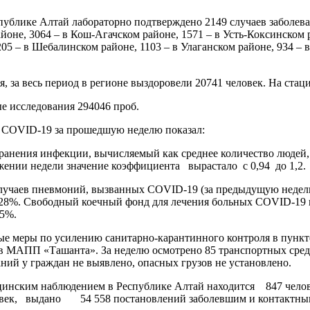
спублике Алтай лабораторно подтверждено 2149 случаев заболеван
йоне, 3064 – в Кош-Агачском районе, 1571 – в Усть-Коксинском р
05 – в Шебалинском районе, 1103 – в Улаганском районе, 934 – 
я, за весь период в регионе выздоровели 20741 человек. На ста
е исследования 294046 проб.
 COVID-19 за прошедшую неделю показал:
ранения инфекции, вычисляемый как среднее количество людей,
яжении недели значение коэффициента вырастало с 0,94 до 1,2.
лучаев пневмоний, вызванных COVID-19 (за предыдущую неделю
1,28%. Свободный коечный фонд для лечения больных COVID-19 н
,5%.
е меры по усилению санитарно-карантинного контроля в пункте
в МАПП «Ташанта». За неделю осмотрено 85 транспортных сред
ий у граждан не выявлено, опасных грузов не установлено.
цинским наблюдением в Республике Алтай находится 847 челове
овек, выдано 54 558 постановлений заболевшим и контактны