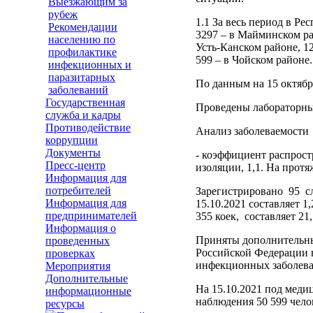
Выезжающим за
рубеж
1.1 За весь период в Ре
Рекомендации
3297 – в Майминском ра
населению по
Усть-Канском районе, 12
профилактике
599 – в Чойском районе.
инфекционных и
паразитарных
По данным на 15 октябр
заболеваний
Государственная
Проведены лабораторны
служба и кадры
Противодействие
Анализ заболеваемости
коррупции
Документы
- коэффициент распрост
Пресс-центр
изоляции, 1,1. На прот
Информация для
потребителей
Зарегистрировано 95 с
Информация для
15.10.2021 составляет 
предпринимателей
355 коек, составляет 21
Информация о
Приняты дополнительны
проведенных
Российской Федерации 
проверках
инфекционных заболеван
Мероприятия
Дополнительные
На 15.10.2021 под меди
информационные
наблюдения 50 599 чел
ресурсы