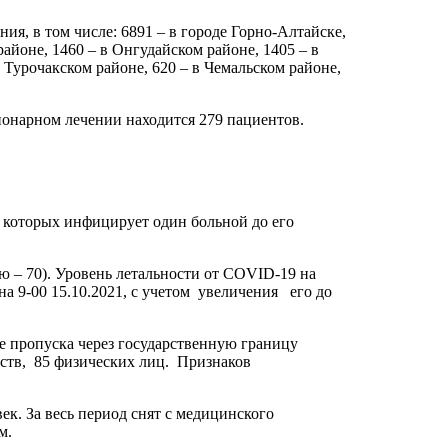
ия, в том числе: 6891 – в городе Горно-Алтайске,
айоне, 1460 – в Онгудайском районе, 1405 – в
в Турочакском районе, 620 – в Чемальском районе,
ционарном лечении находится 279 пациентов.
 которых инфицирует один больной до его
 – 70). Уровень летальности от COVID-19 на
а 9-00 15.10.2021, с учетом увеличения его до
 пропуска через государственную границу
ств, 85 физических лиц. Признаков
к. За весь период снят с медицинского
м.