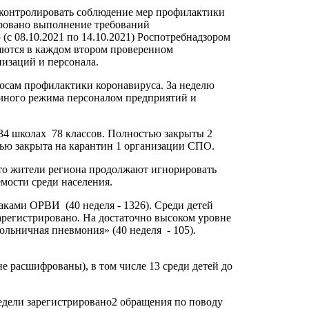
контролировать соблюдение мер профилактики
ировано выполнение требований
(с 08.10.2021 по 14.10.2021) Роспотребнадзором
ляются в каждом втором проверенном
низаций и персонала.
росам профилактики коронавируса. За неделю
чного режима персоналом предприятий и
4 школах 78 классов. Полностью закрыты 2
стью закрыта на карантин 1 организации СПО.
что жители региона продолжают игнорировать
мости среди населения.
ками ОРВИ (40 неделя - 1326). Среди детей
арегистрировано. На достаточно высоком уровне
льничная пневмония» (40 неделя - 105).
 расшифрованы), в том числе 13 среди детей до
едели зарегистрировано2 обращения по поводу