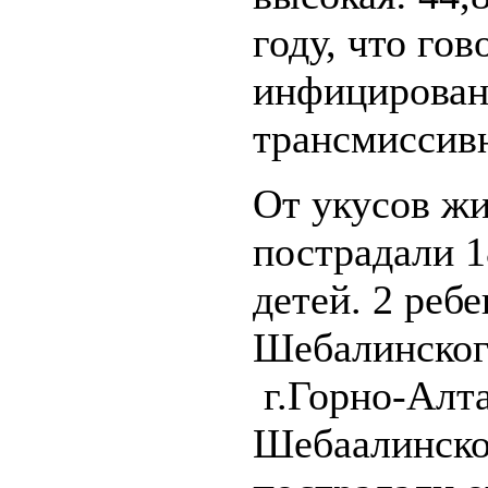
году, что го
инфицирова
трансмиссив
От укусов ж
пострадали 1
детей. 2 реб
Шебалинского
г.Горно-Алта
Шебаалинско