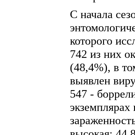
С начала сез
энтомологиче
которого исс
742 из них о
(48,4%), в т
выявлен виру
547 - боррели
экземплярах 
зараженность
высокая: 44,