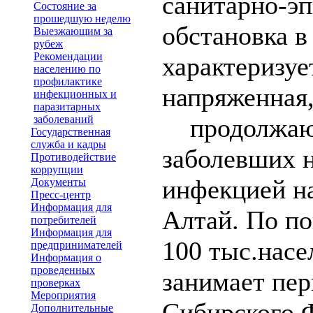
санитарно-э
Состояние за
прошедшую неделю
обстановка в
Выезжающим за
рубеж
Рекомендации
характеризуе
населению по
профилактике
напряженная,
инфекционных и
паразитарных
заболеваний
продолжающ
Государственная
служба и кадры
заболевших 
Противодействие
коррупции
инфекцией н
Документы
Пресс-центр
Информация для
Алтай. По по
потребителей
Информация для
100 тыс.насе
предпринимателей
Информация о
проведенных
занимает пер
проверках
Мероприятия
Сибирского Ф
Дополнительные