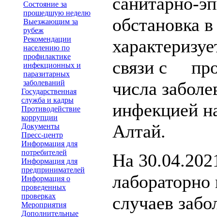
санитарно-э
Состояние за
прошедшую неделю
обстановка в
Выезжающим за
рубеж
Рекомендации
характеризуе
населению по
профилактике
связи с пр
инфекционных и
паразитарных
заболеваний
числа забол
Государственная
служба и кадры
инфекцией н
Противодействие
коррупции
Алтай.
Документы
Пресс-центр
Информация для
потребителей
На 30.04.202
Информация для
предпринимателей
лабораторно
Информация о
проведенных
проверках
случаев забо
Мероприятия
Дополнительные