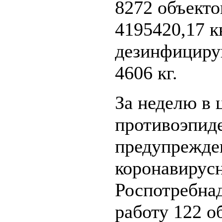
8272 объект
4195420,17 к
дезинфициру
4606 кг.
За неделю в 
противоэпид
предупрежде
коронавирус
Роспотребна
работу 122 о