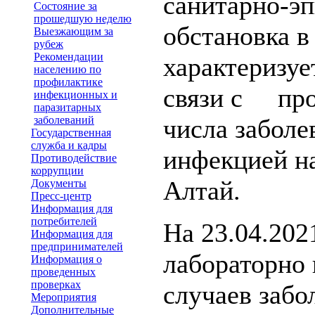
санитарно-э
Состояние за
прошедшую неделю
обстановка в
Выезжающим за
рубеж
Рекомендации
характеризуе
населению по
профилактике
связи с пр
инфекционных и
паразитарных
заболеваний
числа забол
Государственная
служба и кадры
инфекцией н
Противодействие
коррупции
Алтай.
Документы
Пресс-центр
Информация для
потребителей
На 23.04.202
Информация для
предпринимателей
лабораторно
Информация о
проведенных
проверках
случаев забо
Мероприятия
Дополнительные