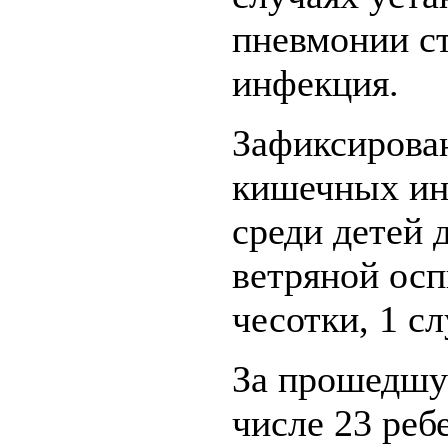
пневмонии ст
инфекция.
Зафиксирова
кишечных инф
среди детей 
ветряной осп
чесотки, 1 сл
За прошедшу
числе 23 реб