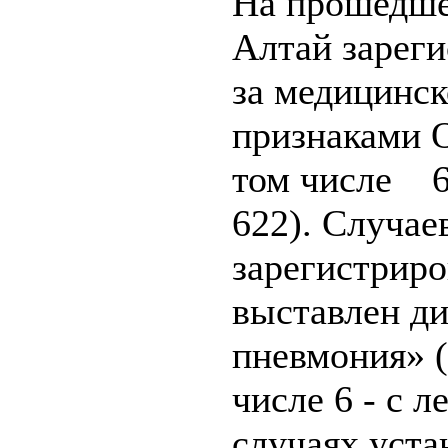
На прошедше
Алтай зарег
за медицинск
признаками О
том числе 61
622). Случае
зарегистриро
выставлен ди
пневмония» (
числе 6 - с 
случаях уста