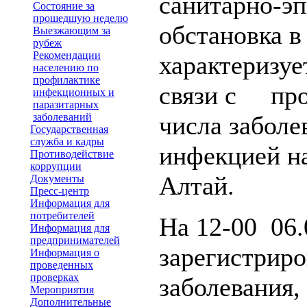
санитарно-э
Состояние за
прошедшую неделю
обстановка в
Выезжающим за
рубеж
Рекомендации
характеризуе
населению по
профилактике
связи с пр
инфекционных и
паразитарных
заболеваний
числа забол
Государственная
служба и кадры
инфекцией н
Противодействие
коррупции
Алтай.
Документы
Пресс-центр
Информация для
потребителей
На 12-00 06.
Информация для
предпринимателей
зарегистриро
Информация о
проведенных
проверках
заболевания, 
Мероприятия
Дополнительные