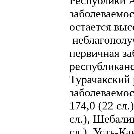
Республики А
заболеваемос
остается выс
неблагополу
первичная з
республиканс
Турачакский 
заболеваемос
174,0 (22 сл.
сл.), Шебали
сл.). Усть-Ка