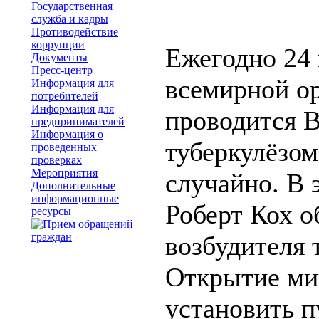
Государственная
служба и кадры
Противодействие
коррупции
Ежегодно 24 
Документы
Пресс-центр
всемирной о
Информация для
потребителей
Информация для
проводится 
предпринимателей
Информация о
туберкулёзом
проведенных
проверках
Мероприятия
случайно. В 
Дополнительные
информационные
Роберт Кох о
ресурсы
возбудителя 
Открытие ми
установить п