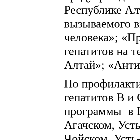
Республике Ал
вызываемого 
человека»; «П
гепатитов на 
Алтай»; «Ант
По профилакт
гепатитов В и
программы в 
Агачском, Уст
Чойском, Усть