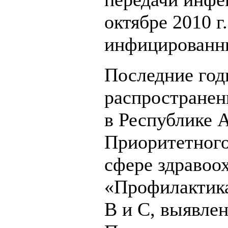
октябре 2010 г
инфицированны
Последние год
распростране
в Республике 
Приоритетного
сфере здравоо
«Профилактика
В и С, выявле