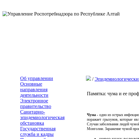
Об управлении
/
Эпидемиологически
Основные
направления
Памятка: чума и ее про
деятельности
Электронное
правительство
Санитарно-
Чума -
одно из острых инфекцио
эпидемиологическая
поражает грызунов, которые яв
обстановка
Случаи заболевания людей чумой
Государственная
Монголии. Заражение чумой про
служба и кадры
через кожу вслед