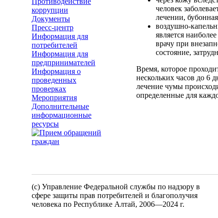
Противодействие
человек заболева
коррупции
лечении, бубонна
Документы
воздушно-капельны
Пресс-центр
является наиболе
Информация для
врачу при внезапн
потребителей
состояние, затруд
Информация для
предпринимателей
Время, которое проходи
Информация о
нескольких часов до 6 
проведенных
лечение чумы происходи
проверках
определенные для каждо
Мероприятия
Дополнительные
информационные
ресурсы
(c) Управление Федеральной службы по надзору в
сфере защиты прав потребителей и благополучия
человека по Республике Алтай,
2006—2024 г.