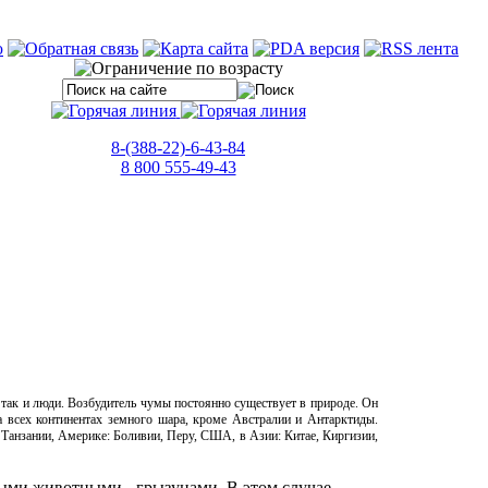
8-(388-22)-6-43-84
8 800 555-49-43
так и люди. Возбудитель чумы постоянно существует в природе. Он
 всех континентах земного шара, кроме Австралии и Антарктиды.
Танзании, Америке: Боливии, Перу, США, в Азии: Китае, Киргизии,
ыми животными - грызунами. В этом случае