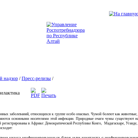
й надзор
/
Пресс-релизы
/
филактика
нных заболеваний, относящихся к группе особо опасных. Чумой болеют как животные, 
ляются основными носителями этой инфекции. Природные очаги чумы существуют на
 регистрированы в Африке: Демократической Республике Конго, Мадагаскаре, Уганде, 
исходит:
ствие укуса инфицированных блох или контакта с инфицированн