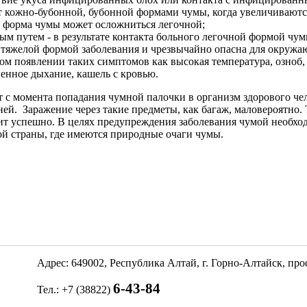
ет кожно-бубонной, бубонной формами чумы, когда увеличивают
я форма чумы может осложниться легочной;
м путем - в результате контакта больного легочной формой чу
е тяжелой формой заболевания и чрезвычайно опасна для окруж
ом появлении таких симптомов как высокая температура, озноб, 
ненное дыхание, кашель с кровью.
т с момента попадания чумной палочки в организм здорового чел
дней. Заражение через такие предметы, как багаж, маловероятно
т успешно. В целях предупреждения заболевания чумой необхо
й страны, где имеются природные очаги чумы.
Адрес: 649002, Республика Алтай, г. Горно-Алтайск, пр
6-43-84
Тел.: +7 (38822)