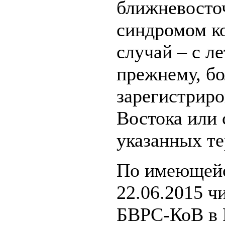
ближневосто
синдромом ко
случай – с л
прежнему, б
зарегистриро
Востока или
указанных те
По имеющейс
22.06.2015 
БВРС-КоВ в 