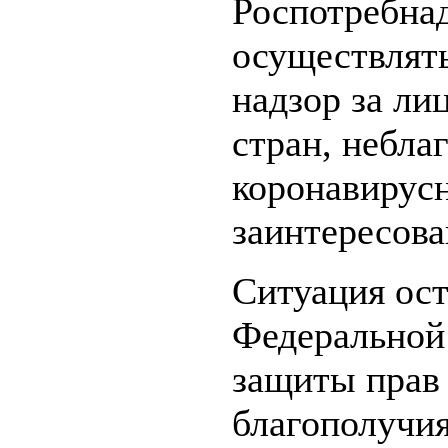
Роспотребна
осуществлят
надзор за л
стран, небла
коронавирусн
заинтересов
Ситуация ост
Федеральной 
защиты прав 
благополучия