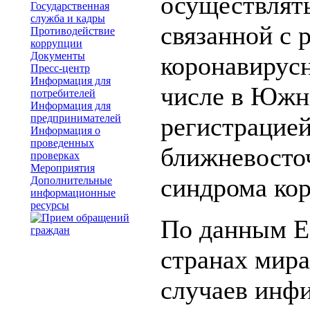
осуществлять
Государственная
служба и кадры
связанной с 
Противодействие
коррупции
Документы
коронавирусн
Пресс-центр
Информация для
числе в Южно
потребителей
Информация для
предпринимателей
регистрацие
Информация о
проведенных
ближневосто
проверках
Мероприятия
синдрома ко
Дополнительные
информационные
ресурсы
По данным E
странах мира
случаев инф