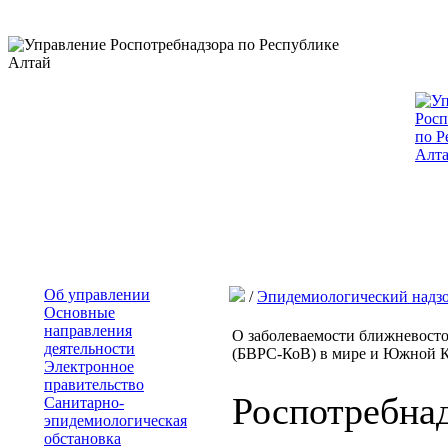
Об управлении
/
Эпидемиологический надз
Основные
направления
О заболеваемости ближневост
деятельности
(БВРС-КоВ) в мире и Южной К
Электронное
правительство
Роспотребна
Санитарно-
эпидемиологическая
обстановка