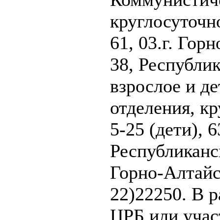
круглосуточно
61, 03.г. Гор
38, Республи
взрослое и д
отделения, кр
5-25 (дети), 
Республиканск
Горно-Алтайск
22)22250. В р
ЦРБ или учас