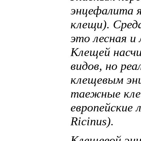
энцефалита я
клещи). Сред
это лесная и
Клещей насч
видов, но ре
клещевым эн
таежные клещ
европейские 
Ricinus).
Клещевой эн