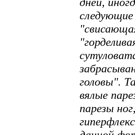
дней, иног
следующие
"свисающая
"горделива
сутуловата
забрасыван
головы". Т
вялые паре
парезы ног
гиперфлекс
данной фо