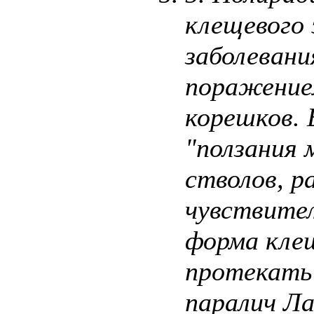
клещевого
заболеван
поражением
корешков. 
"ползания 
стволов, р
чувствите
форма кле
протекать
паралич Ла