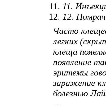
11.
Инъекци
12.
Помрач
Часто клеще
легких (скры
клеща появля
появление т
эритемы гово
заражение кл
болезнью Лай