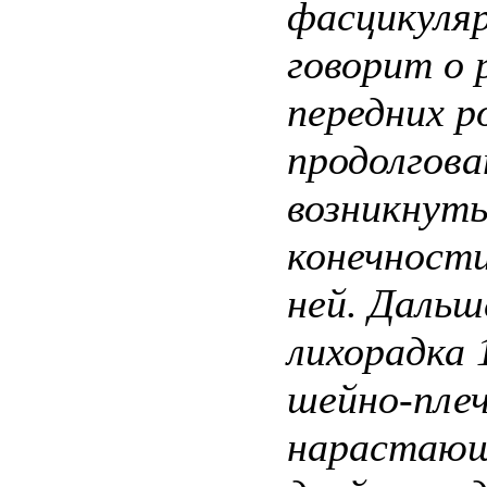
фасцикуля
говорит о
передних р
продолгов
возникнуть
конечности
ней. Дальш
лихорадка 
шейно-плеч
нарастающи