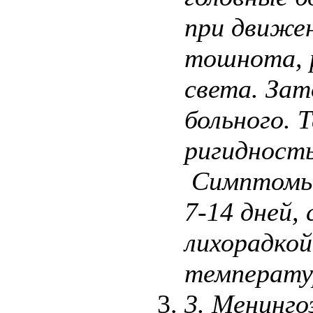
при движен
тошнота, р
света. Зат
больного.
ригидност
Симптомы
7-14 дней
лихорадкой
температу
3.
Менинго