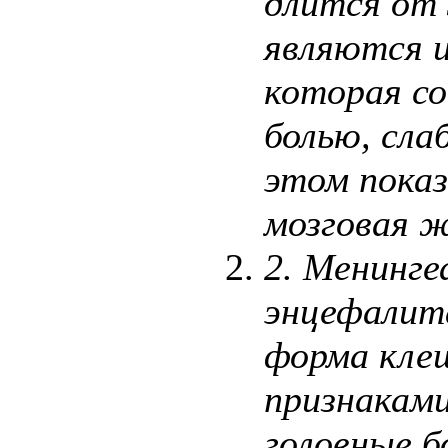
длится от 
являются и
которая с
болью, сл
этом показ
мозговая ж
2.
Менинге
энцефалит
форма кле
признакам
головные б