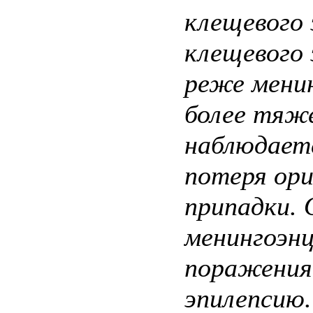
клещевого
клещевого
реже менин
более тяже
наблюдаетс
потеря ори
припадки. 
менингоэн
поражения
эпилепсию.