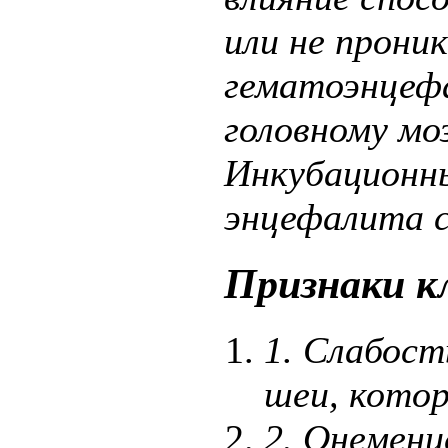
или не прони
гематоэнцефа
головному моз
Инкубационны
энцефалита с
Признаки к
1.
Слабост
шеи, котор
2.
Онемени