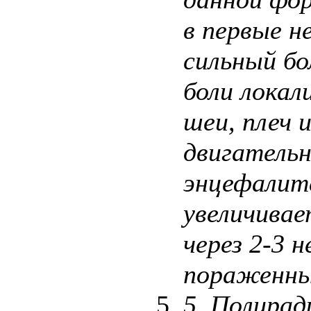
в первые н
сильный бо
боли лока
шеи, плеч 
двигатель
энцефалит
увеличивае
через 2-3 
пораженн
5.
Полирад