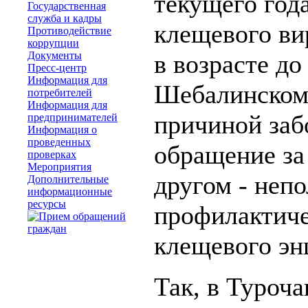
текущего год
Государственная
служба и кадры
клещевого ви
Противодействие
коррупции
Документы
в возрасте до
Пресс-центр
Информация для
Шебалинском 
потребителей
Информация для
причиной заб
предпринимателей
Информация о
проведенных
обращение за
проверках
Мероприятия
другом - неп
Дополнительные
информационные
ресурсы
профилактиче
клещевого эн
Так, в Туроч