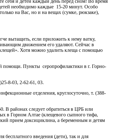
е себя и детей каждый день перед сном! Во время
 детей необходимо каждые 15-20 минут. Особо
лько на Вас, но и на вещах (сумке, рюкзаке),
че вытащить, если приложить к нему ватку,
чивающим движением его удаляют. Сейчас в
клещей». Хотя можно удалить клеща с помощью
ой помощи. Пункты серопрофилактики в г. Горно-
25-8-03, 2-62-61, 03.
инфекционные отделения, круглосуточно, т. (388-
50. В районах следует обратиться в ЦРБ или
ых в Горном Алтае (клещевого сыпного тифа,
ский прием доксициклина, а беременным и детям
 бесплатного введения (дети), так и для