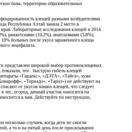
еские базы, территории образовательных
инфицированность клещей разными возбудителями
ода Республика Алтай заняла 2 место в
края. Лабораторные исследования клещей в 2014
%), риккетсиями (10,2%), анаплазмами (5,8%),
у 10% больных после укуса зараженного клеща
вого энцефалита.
сети представлен широкий выбор противоклещевых
, показали, что быструю гибель клещей
епараты «Гардекс», «ДЭТА», «Тайга», хуже
омарофф», «Торнадо», «Тарол») не действуют на
спасают от укусов наших клещей, что следует
в лес, огород, дачный участок наносятся на
икоснется к вам. Действуйте по инструкции,
 несколько случаев, когда дети не смогли
ий, а то и на пятый день после присасывания