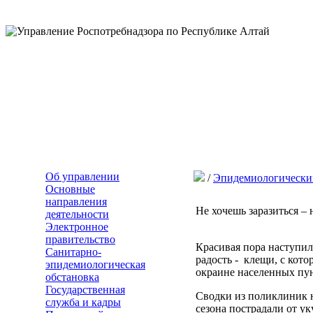
Об управлении
/
Эпидемиологически
Основные
направления
Не хочешь заразиться – 
деятельности
Электронное
правительство
Красивая пора наступил
Санитарно-
радость - клещи, с кото
эпидемиологическая
окраине населенных пу
обстановка
Государственная
Сводки из поликлиник н
служба и кадры
сезона пострадали от у