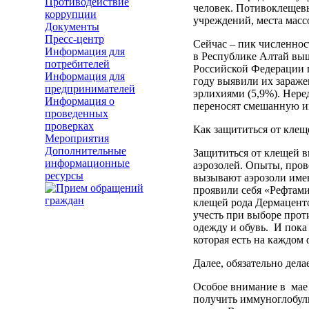
Противодействие
человек. Потивоклещевы
коррупции
учреждений, места масс
Документы
Пресс-центр
Сейчас – пик численно
Информация для
в Республике Алтай выш
потребителей
Российской Федерации п
Информация для
году выявили их зараже
предпринимателей
эрлихиями (5,9%). Нере
Информация о
переносят смешанную и
проведенных
проверках
Как защититься от клещ
Мероприятия
Дополнительные
Защититься от клещей в
информационные
аэрозолей. Опыты, пров
ресурсы
вызывают аэрозоли име
проявили себя «Рефтам
клещей рода Дермаценто
учесть при выборе прот
одежду и обувь. И пока
которая есть на каждом 
Далее, обязательно де
Особое внимание в мае 
получить иммуноглобули