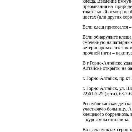
клеща. Введение иммуно
пребывания на природе,
тщательный осмотр необ
цветах (или других сор
Если клещ присосался – 
Если обнаружите клеща 
смоченную нашатырным 
ветеринарных аптеках 
прочной нити – накинув
В г.Горно-Алтайске уда
Алтайске открыты на ба
г. Горно-Алтайск, пр-кт
г. Горно-Алтайск, ул. 
22)61-5-25 (дети), 63-7-6
Республиканская детская
участковую больницу. 
клещевого боррелиоза, 
– курс амоксициллина.
Во всех пунктах серопр