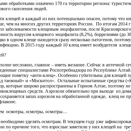
ми обработками охвачено 170 га территории региона: туристич
ового скопления людей.
сти клещей и каждый из них потенциально опасен, потому что 
е, чем на многих других территориях России. По итогам 2014 г
о заболеваемости клещевым энцефалитом, после Красноярского 
нность вирусом клещевого энцефалита (8,2%), боррелиями (до 38
дко в одном клеще находится сразу несколько патогенов, поэтом
нфекцию. В 2015 году каждый 10 клещ имеет возбудителя клеще
ей?
полне несложно, главное – иметь желание. Сейчас в аптечной 
еденные специалистами Роспотребнадзора по Республике Алтай
ющие пометку «анти-клещ». Особенно губительны для клещей пр
ид таежный» и «Москитол». Остальные испытанные средства («К
р, которые широко распространены в Горном Алтае, поэтому не 
ивоклещевых средств. Аэрозоли обязательно при выходе из дома 
 сохраняется запах аэрозоля на обработанной одежде, клещ не пр
флаконе.
лаем осмотры, осмотры, осмотры…
необходимо уделять осмотрам. В текущем году уже зафиксировано
н по причине того, что взрослые заметили у них клещей на трет