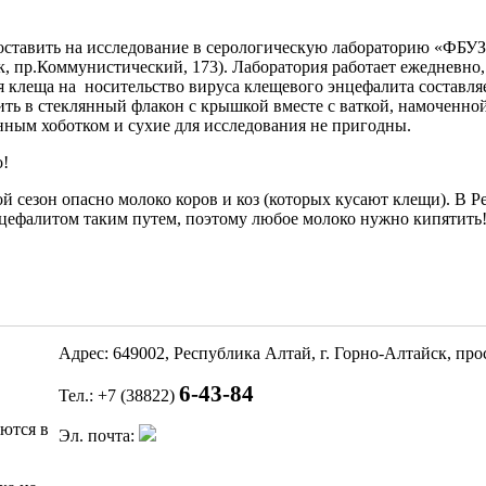
оставить на исследование в серологическую лабораторию «ФБУ
, пр.Коммунистический, 173). Лаборатория работает ежедневно, 
 клеща на носительство вируса клещевого энцефалита составляет
тить в стеклянный флакон с крышкой вместе с ваткой, намоченно
нным хоботком и сухие для исследования не пригодны.
о!
й сезон опасно молоко коров и коз (которых кусают клещи). В Р
цефалитом таким путем, поэтому любое молоко нужно кипятить
Адрес: 649002, Республика Алтай, г. Горно-Алтайск, пр
6-43-84
Тел.: +7 (38822)
яются в
Эл. почта: