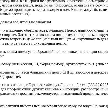
глобулина в эти сроки не эффективно. Обязательно осматривайт
 чтобы снять клеща, пока он не присосался, осматривать себя и
ходимо производить перед заходом в дом. Клещи могут быть не то
ванных растениях).
делаем всё, чтобы не заболеть!
– немедленно обращайтесь к медикам. Присосавшегося клеща лег
спиртом. Затем, захватив клеща пинцетом, не торопясь, выкру
можно встретить даже специальный пинцет «Выкручиватель для 
 и затянув у места прикрепления петлю.
лить клеща помогут в Городской поликлинике, на станции скор
зе:
 Коммунистический, 13, скорая помощь, круглосуточно, т. (388-22)
Шоссейная, 38, Республиканский центр СПИД, взрослое и детское 
8 (взрослые);
 поликлиника, г.Горно-Алтайск, ул.Ленкина, 2, тел: (388-22)222
А для профилактики других клещевых инфекций, распространенн
эрлихиоза) взрослым рекомендуется пятидневный профилактиче
офилактики имеется неснижаемый запас иммуноглобулина, как для