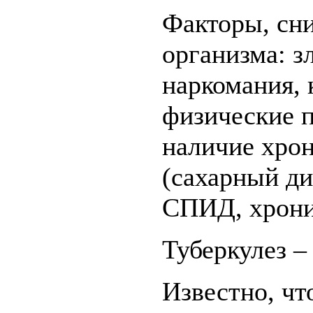
Факторы, сн
организма: з
наркомания, 
физические п
наличие хро
(сахарный ди
СПИД, хрони
Туберкулез –
Известно, чт