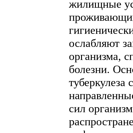
жилищные ус
проживающих
гигиенически
ослабляют з
организма, с
болезни. Ос
туберкулеза 
направленны
сил организм
распростране