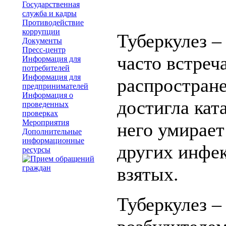
Государственная
служба и кадры
Противодействие
коррупции
Туберкулез –
Документы
Пресс-центр
часто встреч
Информация для
потребителей
Информация для
распростране
предпринимателей
Информация о
достигла кат
проведенных
проверках
Мероприятия
него умирает
Дополнительные
информационные
других инфе
ресурсы
взятых.
Туберкулез –