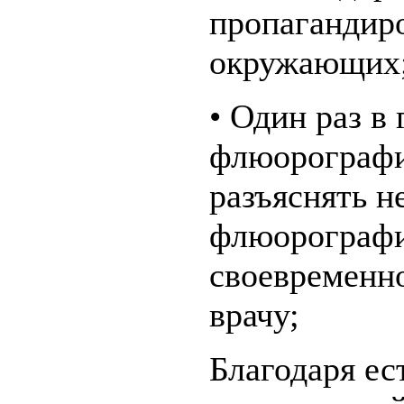
пропагандиро
окружающих
• Один раз в
флюорографи
разъяснять н
флюорографи
своевременн
врачу;
Благодаря е