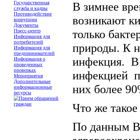
Государственная
В зимнее вре
служба и кадры
Противодействие
возникают к
коррупции
Документы
только бакте
Пресс-центр
Информация для
потребителей
природы. К н
Информация для
предпринимателей
инфекция. В
Информация о
проведенных
проверках
инфекцией пе
Мероприятия
Дополнительные
них более 90
информационные
ресурсы
Что же такое
По данным В