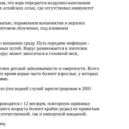
ая, что корь передается воздушно-капельным
лтайских селах, где отсутствовал иммунитет
 сыпью, поражением конъюнктив и верхних
олетовом облучении, под влиянием
во внешнюю среду. Путь передачи инфекции -
ных путей. Вирус размножается в эпителии
ирус может заноситься в головной мозг,
чин детской заболеваемости и смертности. Всего
ее время корью часто болеют взрослые, у которых
иями.
ло (последний случай зарегистрирован в 2001
роводятся с 12 месяцев, повторную прививку
ршего возраста болеют крайне редко) не привитым
отечественной, так и импортной вакциной.
чу.