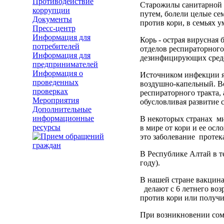
Противодействие
Старожилы санитарной с
коррупции
путем, болели целые с
Документы
против кори, в семьях у
Пресс-центр
Информация для
Корь - острая вирусная
потребителей
отделов респираторного
Информация для
дезинфицирующих сред
предпринимателей
Информация о
Источником инфекции яв
проведенных
воздушно-капельный. В
проверках
респираторного тракта, 
Мероприятия
обусловливая развитие 
Дополнительные
информационные
В некоторых странах ми
ресурсы
в мире от кори и ее ос
это заболевание протек
В Республике Алтай в т
году).
В нашей стране вакцина
делают с 6 летнего воз
против кори или получ
При возникновении сомн