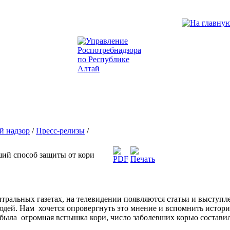
й надзор
/
Пресс-релизы
/
ший способ защиты от кори
нтральных газетах, на телевидении появляются статьи и выступ
юдей. Нам хочется опровергнуть это мнение и вспомнить истор
была огромная вспышка кори, число заболевших корью составил