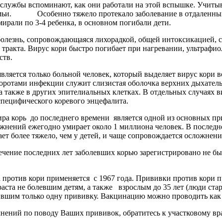
лужбы вспоминают, как они работали на этой вспышке. Учитыв
емьи. Особенно тяжело протекало заболевание в отдаленных а
мирали по 3-4 ребенка, в основном погибали дети.
 болезнь, сопровождающаяся лихорадкой, общей интоксикацией,
 тракта. Вирус кори быстро погибает при нагревании, ультрафи
ств.
ляется только больной человек, который выделяет вирус кори 
оротами инфекции служит слизистая оболочка верхних дыхатель
а также в других эпителиальных клетках. В отдельных случаях в
специфического коревого энцефалита.
ра корь до последнего времени является одной из основных при
ложнений ежегодно умирает около 1 миллиона человек. В последн
ает более тяжело, чем у детей, и чаще сопровождается осложнен
ечение последних лет заболевших корью зарегистрировано не бы
 против кори применяется с 1967 года. Прививки против кори п
раста не болевшим детям, а также взрослым до 35 лет (люди ста
ившим только одну прививку. Вакцинацию можно проводить как 
ений по поводу Ваших прививок, обратитесь к участковому вра