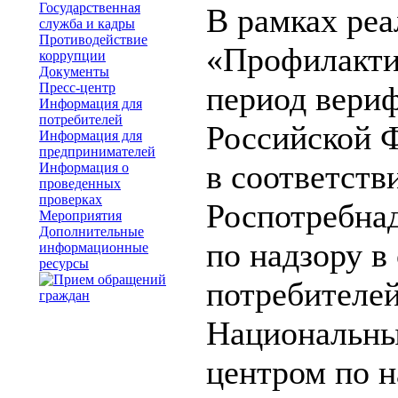
Государственная
В рамках ре
служба и кадры
Противодействие
«Профилактик
коррупции
Документы
Пресс-центр
период вери
Информация для
потребителей
Российской Ф
Информация для
предпринимателей
в соответств
Информация о
проведенных
проверках
Роспотребна
Мероприятия
Дополнительные
по надзору в
информационные
ресурсы
потребителей
Национальны
центром по н