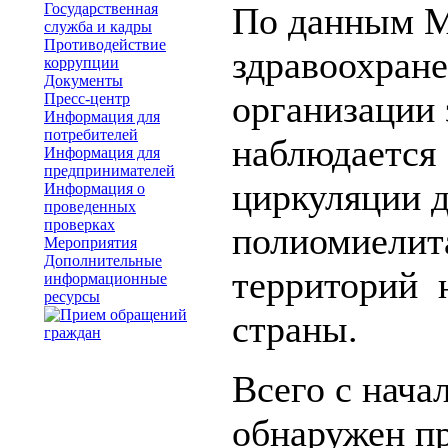
Государственная
По данным М
служба и кадры
Противодействие
здравоохран
коррупции
Документы
организации
Пресс-центр
Информация для
потребителей
наблюдается
Информация для
предпринимателей
циркуляции 
Информация о
проведенных
проверках
полиомиелит
Мероприятия
Дополнительные
территорий 
информационные
ресурсы
страны.
Всего с нача
обнаружен п