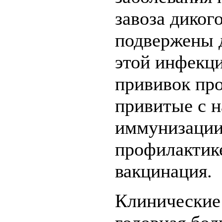
завоза диког
подвержены д
этой инфекц
прививок про
привитые с 
иммунизации
профилактик
вакцинация.
Клинические 