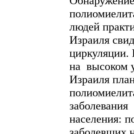
Обнаружение
полиомиелита
людей практи
Израиля свид
циркуляции. 
на высоком у
Израиля пла
полиомиелита
заболевания
населения: п
заболевших н