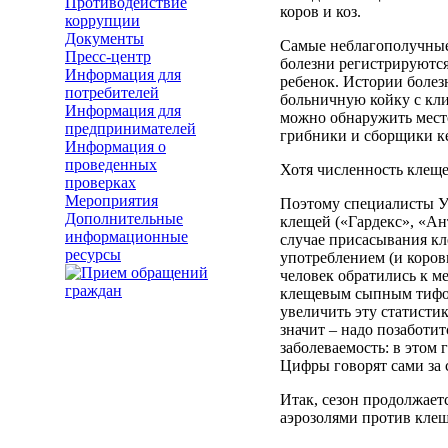
Противодействие
коров и коз.
коррупции
Документы
Самые неблагополучные
Пресс-центр
болезни регистрируются
Информация для
ребенок. Истории болезн
потребителей
больничную койку с клин
Информация для
можно обнаружить место
предпринимателей
грибники и сборщики ке
Информация о
проведенных
Хотя численность клеще
проверках
Мероприятия
Поэтому специалисты У
Дополнительные
клещей («Гардекс», «Ан
информационные
случае присасывания кл
ресурсы
употреблением (и коровь
человек обратились к м
клещевым сыпным тифом
увеличить эту статисти
значит – надо позаботи
заболеваемость: в этом 
Цифры говорят сами за 
Итак, сезон продолжает
аэрозолями против клещ