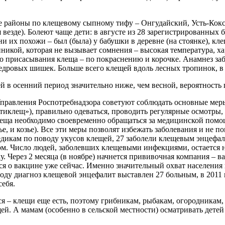
 районы по клещевому сыпному тифу – Онгудайский, Усть-Кокс
 везде). Болеют чаще дети: в августе из 28 зарегистрированн
и их похожи – был (была) у бабушки в деревне (на стоянке), кл
икой, которая не вызывает сомнения – высокая температура, хар
 присасывания клеща – по покраснению и корочке. Анамнез за
дровых шишек. Больше всего клещей вдоль лесных тропинок, в 
й в осенний период значительно ниже, чем весной, вероятность 
правления Роспотребнадзора советуют соблюдать основные меры
тиклещ»), правильно одеваться, проводить регулярные осмотры,
еща необходимо своевременно обращаться за медицинской помощ
е, и козье). Все эти меры позволят избежать заболевания и не по
едикам по поводу укусов клещей, 27 заболели клещевым энцефал
. Число людей, заболевших клещевыми инфекциями, остается на
ку. Через 2 месяца (в ноябре) начнется прививочная компания – 
тся о вакцине уже сейчас. Именно значительный охват населени
году диагноз клещевой энцефалит выставлен 27 больным, в 2011 го
себя.
ся – клещи еще есть, поэтому грибникам, рыбакам, огородникам
ей. А мамам (особенно в сельской местности) осматривать детей