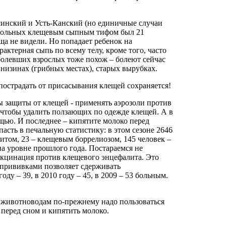
инский и Усть-Канский (но единичные случаи
ых больных клещевым сыпным тифом был 21
еща не видели. Но попадает ребенок на
актерная сыпь по всему телу, кроме того, часто
болевших взрослых тоже похож – болеют сейчас
низинах (грибных местах), старых вырубках.
пострадать от присасывания клещей сохраняется!
 защиты от клещей - применять аэрозоли против
 чтобы удалить ползающих по одежде клещей. А в
ью. И последнее – кипятите молоко перед
пасть в печальную статистику: в этом сезоне 2646
итом, 23 – клещевым боррелиозом, 145 человек –
 уровне прошлого года. Постараемся не
вакцинация против клещевого энцефалита. Это
я прививками позволяет сдерживать
ду – 39, в 2010 году – 45, в 2009 – 53 больным.
, животноводам по-прежнему надо пользоваться
 перед сном и кипятить молоко.