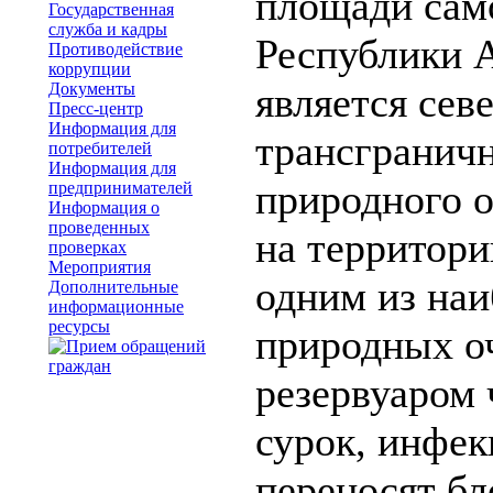
площади сам
Государственная
служба и кадры
Республики А
Противодействие
коррупции
Документы
является сев
Пресс-центр
Информация для
трансгранич
потребителей
Информация для
природного 
предпринимателей
Информация о
проведенных
на территори
проверках
Мероприятия
одним из наи
Дополнительные
информационные
ресурсы
природных о
резервуаром 
сурок, инфе
переносят бл