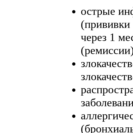
острые ин
(прививки 
через 1 ме
(ремиссии)
злокачест
злокачеств
распростр
заболевани
аллергиче
(бронхиаль