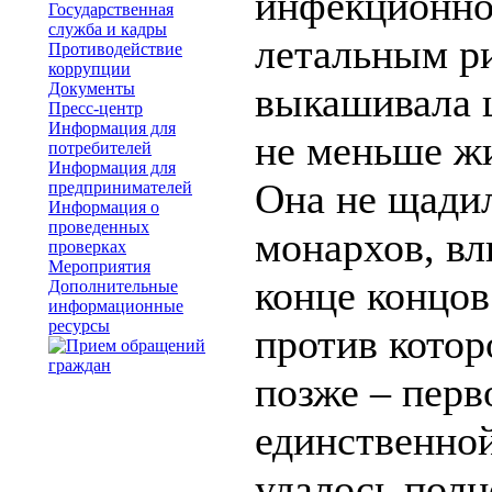
инфекционно
Государственная
служба и кадры
летальным р
Противодействие
коррупции
Документы
выкашивала ц
Пресс-центр
Информация для
не меньше жи
потребителей
Информация для
Она не щади
предпринимателей
Информация о
проведенных
монархов, вл
проверках
Мероприятия
конце концов
Дополнительные
информационные
ресурсы
против котор
позже – перв
единственной
удалось полн