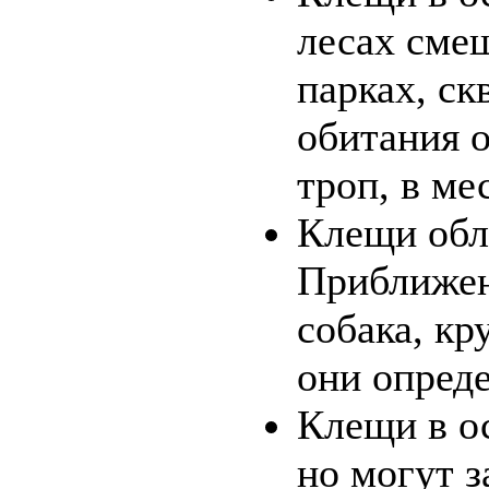
лесах смеш
парках, ск
обитания 
троп, в ме
Клещи обл
Приближен
собака, кр
они опреде
Клещи в о
но могут з