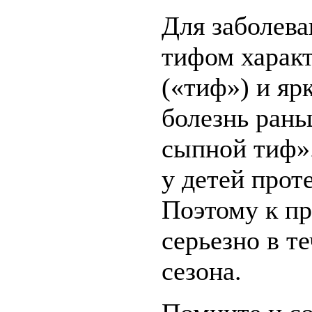
Для заболев
тифом харак
(«тиф») и яр
болезнь ран
сыпной тиф»
у детей прот
Поэтому к п
серьезно в т
сезона.