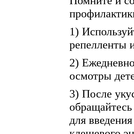
Помните и с
профилактик
1) Использу
репелленты 
2) Ежедневн
осмотры дете
3) После уку
обращайтесь
для введени
клещевого эн