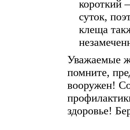
короткий 
суток, поэ
клеща так
незамечен
Уважаемые ж
помните, пре
вооружен! С
профилактики
здоровье! Бе