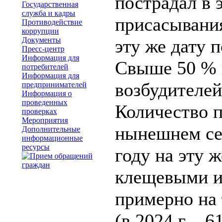
пострадал в 
Государственная
служба и кадры
присасывания
Противодействие
коррупции
Документы
эту же дату 
Пресс-центр
Информация для
Свыше 50 % 
потребителей
Информация для
возбудителе
предпринимателей
Информация о
проведенных
Количество п
проверках
Мероприятия
нынешнем се
Дополнительные
информационные
ресурсы
году на эту 
клещевыми и
примерно на 
(в 2024 г – 61