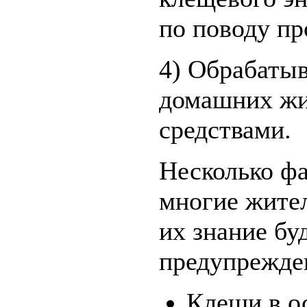
по поводу пр
4) Обрабаты
домашних ж
средствами.
Несколько фа
многие жител
их знание бу
предупрежде
Клещи в о