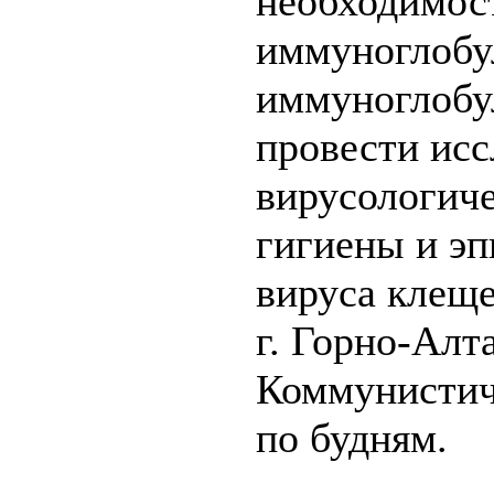
необходимос
иммуноглобу
иммуноглобу
провести исс
вирусологич
гигиены и эп
вируса клеще
г. Горно-Алт
Коммунистиче
по будням.