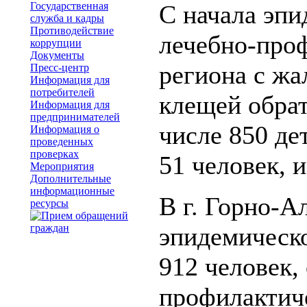
Государственная
С начала эпи
служба и кадры
Противодействие
лечебно-про
коррупции
Документы
региона с жа
Пресс-центр
Информация для
потребителей
клещей обрат
Информация для
предпринимателей
числе 850 д
Информация о
проведенных
проверках
51 человек, и
Мероприятия
Дополнительные
информационные
В г. Горно-А
ресурсы
эпидемическо
912 человек,
профилактич