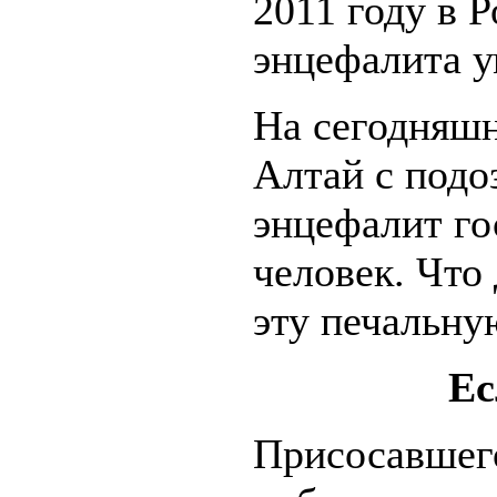
2011 году в 
энцефалита у
На сегодняшн
Алтай с подо
энцефалит го
человек. Что 
эту печальну
Ес
Присосавшего