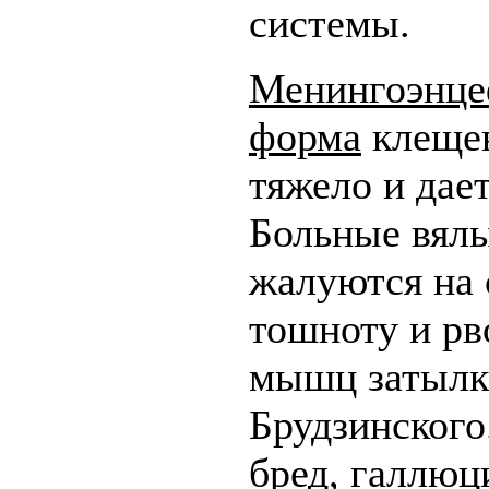
системы.
Менингоэнце
форма
клещев
тяжело и дае
Больные вялы
жалуются на 
тошноту и рв
мышц затылк
Брудзинского
бред, галлюц