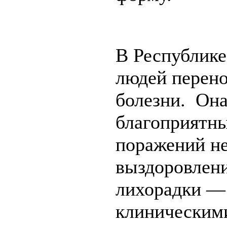
В Республик
людей перен
болезни. Она
благоприятн
поражений н
выздоровлен
лихорадки —
клиническими