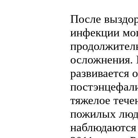
После выздор
инфекции мо
продолжител
осложнения.
развивается 
постэнцефал
тяжелое тече
пожилых люде
наблюдаются