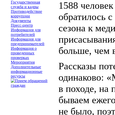
Государственная
1588 человек
служба и кадры
Противодействие
обратилось с
коррупции
Документы
сезона к мед
Пресс-центр
Информация для
потребителей
присасывания
Информация для
предпринимателей
больше, чем 
Информация о
проведенных
проверках
Мероприятия
Рассказы по
Дополнительные
информационные
одинаково: «
ресурсы
в походе, на 
бываем ежег
не было, по