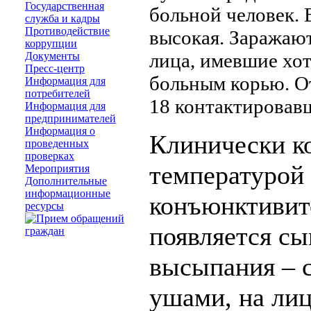
Государственная
больной человек.
служба и кадры
Противодействие
высокая. Заражаю
коррупции
лица, имевшие хот
Документы
Пресс-центр
больным корью. От
Информация для
потребителей
18 контактировавш
Информация для
предпринимателей
Информация о
Клинически ко
проведенных
проверках
температурой 
Мероприятия
Дополнительные
информационные
конъюнктивито
ресурсы
появляется сы
высыпания – с
ушами, на лиц