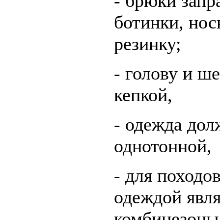
- брюки запр
ботинки, но
резинку;
- голову и ш
кепкой,
- одежда дол
однотонной,
- для походо
одеждой явля
комбинезоны