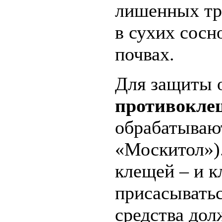
лишенных тр
в сухих сосн
почвах.
Для защиты 
противоклещ
обрабатывают
«Москитол»)
клещей – и к
присасыватьс
средства дол