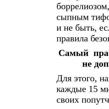
боррелиозом,
сыпным тифо
и не быть, е
правила безо
Самый прав
не до
Для этого, н
каждые 15 ми
своих попутч