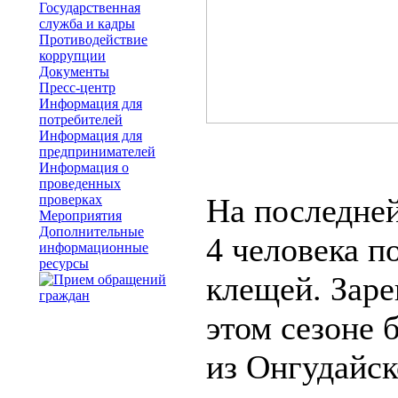
Государственная
служба и кадры
Противодействие
коррупции
Документы
Пресс-центр
Информация для
потребителей
Информация для
предпринимателей
Информация о
проведенных
проверках
На последней
Мероприятия
Дополнительные
4 человека п
информационные
ресурсы
клещей. Заре
этом сезоне 
из Онгудайск