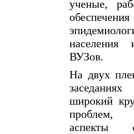
ученые, ра
обеспеч
эпидемиоло
населения 
ВУЗов.
На двух пле
заседания
широкий кру
проблем, 
аспекты о