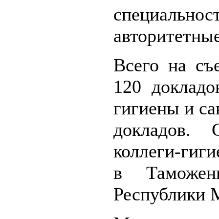
специаль
авторитетны
Всего на съ
120 докладо
гигиены и са
докладов. 
коллеги-гиг
в Таможе
Республики 