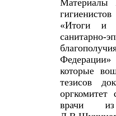
Материалы 
гигиенист
«Итоги и п
санитарно-э
благополуч
Федерации»
которые во
тезисов до
оргкомитет 
врачи из