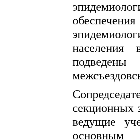
эпидемиол
обеспеч
эпидемиоло
населения 
подведе
межсъездовск
Сопредсе
секционных 
ведущие уч
основны