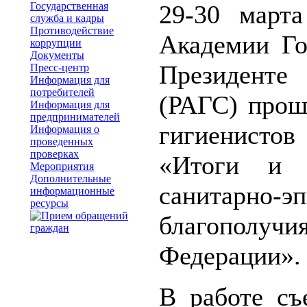
Государственная
29-30 март
служба и кадры
Противодействие
Академии Го
коррупции
Документы
Президент
Пресс-центр
Информация для
потребителей
(РАГС) прош
Информация для
предпринимателей
гигиенист
Информация о
проведенных
проверках
«Итоги и п
Мероприятия
Дополнительные
санитарно-э
информационные
ресурсы
благополуч
Федерации».
В работе съ