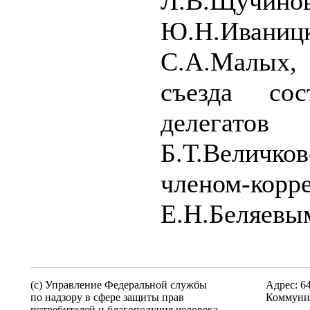
Л.В.Щуч
Ю.Н.Иван
С.А.Малых,
съезда со
делегат
Б.Т.Величко
членом-к
Е.Н.Беляевы
(c) Управление Федеральной службы
Адрес: 6
по надзору в сфере защиты прав
Коммунис
потребителей и благополучия человека