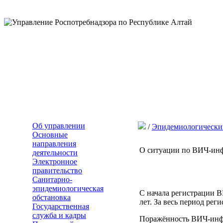
Об управлении
/
Эпидемиологически
Основные
направления
О ситуации по ВИЧ-инф
деятельности
Электронное
правительство
Санитарно-
эпидемиологическая
С начала регистрации 
обстановка
лет.
За весь период рег
Государственная
служба и кадры
Поражённость ВИЧ-инфек