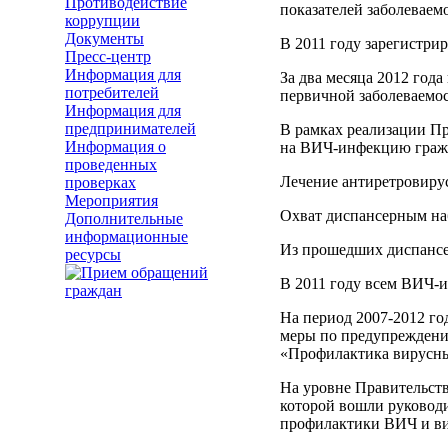
Противодействие
показателей заболеваем
коррупции
Документы
В 2011 году зарегистрир
Пресс-центр
Информация для
За два месяца 2012 года
потребителей
первичной заболеваемо
Информация для
предпринимателей
В рамках реализации Пр
Информация о
на ВИЧ-инфекцию гражд
проведенных
Лечение антиретровиру
проверках
Мероприятия
Охват диспансерным н
Дополнительные
информационные
Из прошедших диспансе
ресурсы
В 2011 году всем ВИЧ-
На период 2007-2012 г
меры по предупреждени
«Профилактика вирусны
На уровне Правительств
которой вошли руководи
профилактики ВИЧ и ви