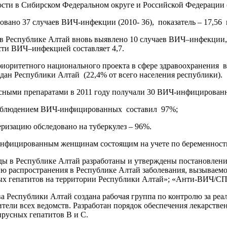
ости в Сибирском Федеральном округе и Российской Федерации (в
овано 37 случаев ВИЧ-инфекции (2010- 36), показатель – 17,56 
 в Республике Алтай вновь выявлено 10 случаев ВИЧ–инфекции, в 
сти ВИЧ–инфекцией составляет 4,7.
иоритетного национального проекта в сфере здравоохранения в 
ан Республики Алтай (22,4% от всего населения республики).
сными препаратами в 2011 году получали 30 ВИЧ-инфицированн
аблюдением ВИЧ-инфицированных составил 97%;
ризацию обследовано на туберкулез – 96%.
инфицированным женщинам состоящим на учете по беременности
оды в Республике Алтай разработаны и утверждены постановлен
ю распространения в Республике Алтай заболевания, вызываем
х гепатитов на территории Республики Алтай»; «Анти-ВИЧ/С
а Республики Алтай создана рабочая группа по контролю за реал
тели всех ведомств. Разработан порядок обеспечения лекарстве
русных гепатитов В и С.