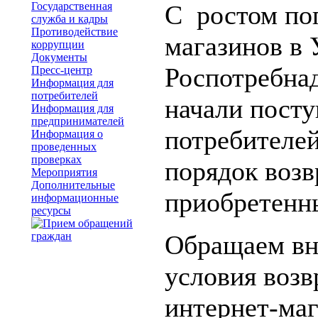
Государственная
С ростом по
служба и кадры
Противодействие
магазинов в 
коррупции
Документы
Роспотребнад
Пресс-центр
Информация для
потребителей
начали пост
Информация для
предпринимателей
потребителей
Информация о
проведенных
проверках
порядок возв
Мероприятия
Дополнительные
приобретенн
информационные
ресурсы
Обращаем вн
условия возв
интернет-ма