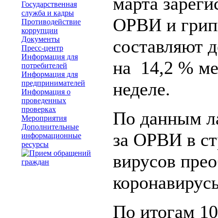
марта зареги
Государственная
служба и кадры
ОРВИ и грипп
Противодействие
коррупции
Документы
составляют д
Пресс-центр
Информация для
на 14,2 % м
потребителей
Информация для
предпринимателей
неделе.
Информация о
проведенных
проверках
По данным л
Мероприятия
Дополнительные
за ОРВИ в с
информационные
ресурсы
вирусов пре
коронавирусы
По итогам 10