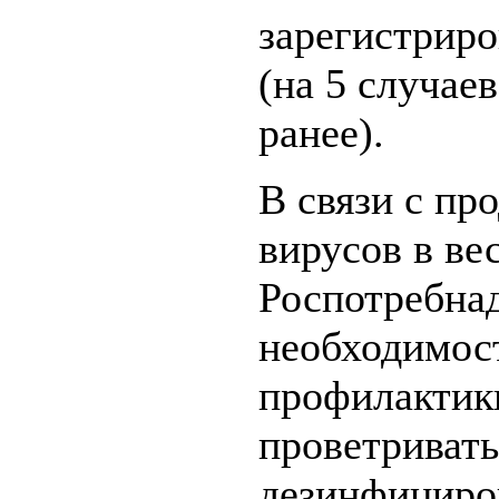
зарегистриро
(на 5 случае
ранее).
В связи с п
вирусов в ве
Роспотребна
необходимос
профилактик
проветриват
дезинфициров