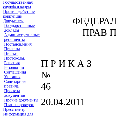
Государственная
служба и кадры
Противодействие
коррупции
ФЕДЕРАЛ
Документы
Государственные
ПРАВ 
доклады
Административные
регламенты
Постановления
Приказы
Письма
Протоколы,
П Р И К А З
Решения
Резолюции
Соглашения
Указания
Санитарные
46
правила
Проекты
документов
20.04.2011
Прочие документы
Планы проверок
Пресс-центр
Информация для