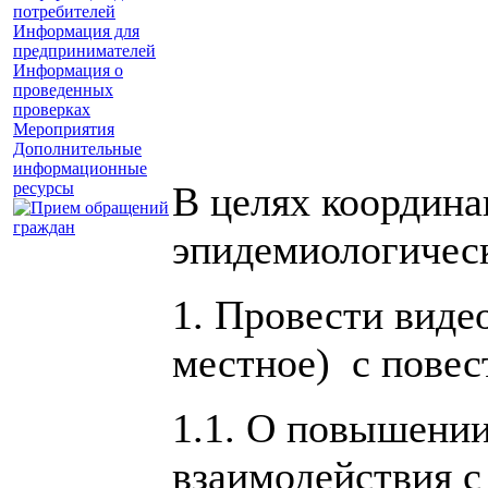
потребителей
Информация для
предпринимателей
Информация о
проведенных
проверках
Мероприятия
Дополнительные
информационные
ресурсы
В целях координа
эпидемиологичес
1. Провести виде
местное) с повес
1.1. О повышении
взаимодействия с