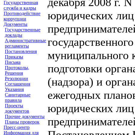
декабря 2008 г. 
Государственная
служба и кадры
юридических лиц
Противодействие
коррупции
Документы
предпринимателе
Государственные
доклады
государственного
Административные
регламенты
Постановления
муниципального к
Приказы
Письма
подготовки орган
Протоколы,
Решения
(надзора) и орга
Резолюции
Соглашения
Указания
ежегодных плано
Санитарные
правила
юридических лиц
Проекты
документов
Прочие документы
предпринимателе
Планы проверок
Пресс-центр
Постановлением 
Информация для