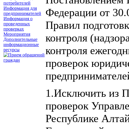
потребителей
Информация для
Федерации от 30.
предпринимателей
Информация о
Правил подготовк
проведенных
проверках
Мероприятия
контроля (надзор
Дополнительные
информационные
контроля ежегод
ресурсы
проверок юридич
предпринимателей»
1.Исключить из 
проверок Управле
Республике Алтай