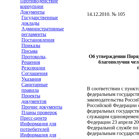
Противодействие
коррупции
Документы
14.12.2010. № 105
Государственные
доклады
Административные
регламенты
Постановления
Приказы
Письма
Об утверждении Поря
Протоколы,
благополучия чел
Решения
Резолюции
Соглашения
Указания
Санитарные
В соответствии с пункт
правила
федеральным государст
Проекты
законодательства Росси
документов
Российской Федерации о
Прочие документы
федеральных государст
Планы проверок
служащим единовременн
Пресс-центр
Федерации 23 апреля 20
Информация для
Федеральной службе по 
потребителей
федеральным государст
Информация для