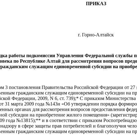
ПРИКАЗ
г. Горно-Алтайск
дка работы подкомиссии Управления Федеральной службы по 
овека по Республике Алтай для рассмотрения вопросов пре
гражданским служащим единовременной субсидии на приобр
ом 3 постановления Правительства Российской Федерации от 27 я
венным гражданским служащим единовременной субсидии на пр
йской Федерации, 2009, N 6, ст. 739);* С приказом Министерства
т 31 марта 2009 года №143н «Об утверждении порядка формиро
венных органах для рассмотрения вопросов предоставления фед
ой субсидии на приобретение жилого помещения» (зарегистри
09 года №13815);** и в соответствии с приказом Роспотребнадзо
надзору в сфере защиты прав потребителей и благополучия чел
венным гражданским служащим единовременной субсидии на п