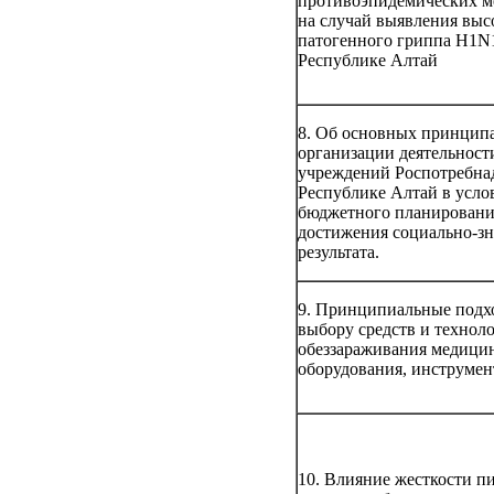
противоэпидемических м
на случай выявления выс
патогенного гриппа H1N
Республике Алтай
8. Об основных принцип
организации деятельност
учреждений Роспотребнад
Республике Алтай в усло
бюджетного планировани
достижения социально-з
результата.
9. Принципиальные подх
выбору средств и технол
обеззараживания медици
оборудования, инструме
10. Влияние жесткости п