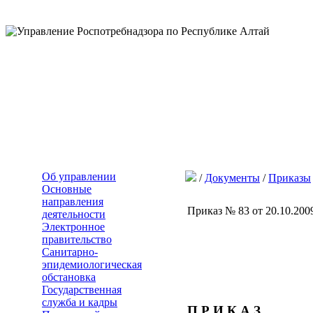
Об управлении
/
Документы
/
Приказы
Основные
направления
Приказ № 83 от 20.10.20
деятельности
Электронное
правительство
Санитарно-
эпидемиологическая
обстановка
Государственная
служба и кадры
П Р И К А З