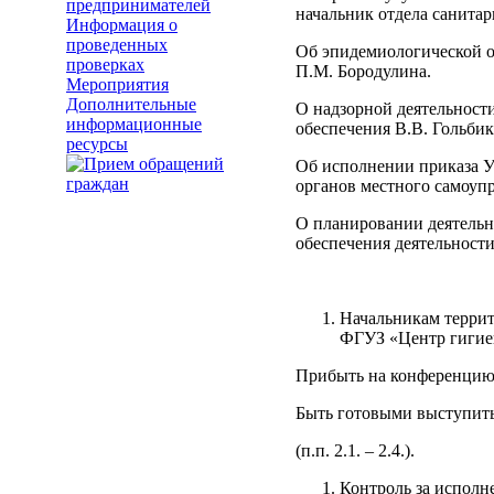
предпринимателей
начальник отдела санитар
Информация о
проведенных
Об эпидемиологической о
проверках
П.М. Бородулина.
Мероприятия
Дополнительные
О надзорной деятельност
информационные
обеспечения В.В. Гольбик
ресурсы
Об исполнении приказа У
органов местного самоупр
О планировании деятельно
обеспечения деятельности
Начальникам террит
ФГУЗ «Центр гигие
Прибыть на конференцию и
Быть готовыми выступить
(п.п. 2.1. – 2.4.).
Контроль за исполн