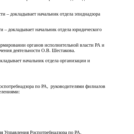
ти – докладывает начальник отдела эпиднадзора
ти – докладывает начальник отдела юридического
ормировании органов исполнительной власти РА и
чения деятельности О.В. Шестакова.
окладывает начальник отдела организации и
оспотребнадзора по РА, руководителями филиалов
елениями:
ля Управления Роспотребнадзора по РА.