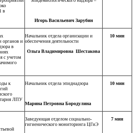
ероприятий
эпидемиологического надзора –
око
1 в
Игорь Васильевич Зарубин
ах
Начальник отдела организации и
10 мин
и органов и
обеспечения деятельности
зора в
Ольга Владимировна Шестакова
виях
я с учетом
начимого
оды к
Начальник отдела эпиднадзора
10 мин
огий
нского
нтария ЛПУ
Марина Петровна Бородулина
Заведующая отделом социально-
7 мин
гигиенического мониторинга ЦГиЭ
итьевой