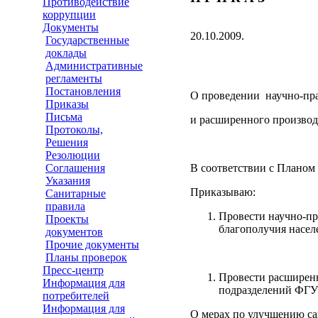
Противодействие
коррупции
Документы
20.10.2009.
Государственные
доклады
Административные
регламенты
Постановления
О проведении научно-пр
Приказы
Письма
и расширенного производ
Протоколы,
Решения
Резолюции
Соглашения
В соответствии с Планом
Указания
Приказываю:
Санитарные
правила
Провести научно-пр
Проекты
благополучия насел
документов
Прочие документы
Планы проверок
Пресс-центр
Провести расширенн
Информация для
подразделений ФГУЗ
потребителей
Информация для
О мерах по улучшению са