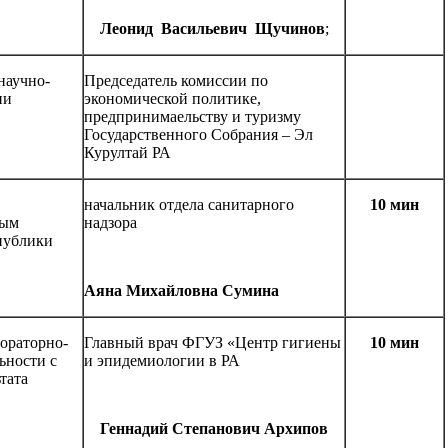
Леонид Васильевич Щучинов
;
научно-
Председатель комиссии по
ии
экономической политике,
предпринимаельству и туризму
Государственного Собрания – Эл
Курултай РА
начальник отдела санитарного
10 мин
ным
надзора
публики
Аяна Михайловна Сумина
бораторно-
Главный врач ФГУЗ «Центр гигиены
10 мин
ьности с
и эпидемиологии в РА
тата
Геннадий Степанович Архипов