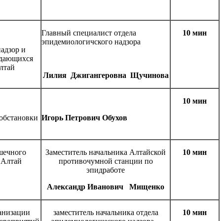
Главный специалист отдела
10 мин
эпидемиологичского надзора
адзор и
едающихся
лтай
Лилия Джигангеровна Щучинова
10 мин
обстановки
Игорь Петрович Обухов
шечного
Заместитель начальника Алтайской
10 мин
 Алтай
противочумной станции по
эпидработе
Александр Иванович Мищенко
анизации
заместитель начальника отдела
10 мин