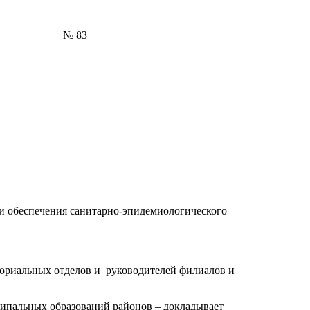
№ 83
и обеспечения санитарно-эпидемиологического
ториальных отделов и руководителей филиалов и
ипальных образований районов – докладывает