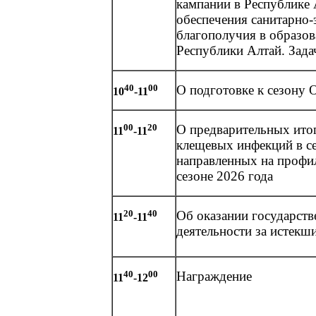
кампании в Республике 
обеспечения санитарно
благополучия в образо
Республики Алтай. Зада
40
00
О подготовке к сезону
10
-11
00
20
О предварительных ито
11
-11
клещевых инфекций в се
направленных на профи
сезоне 2026 года
20
40
Об оказании государств
11
-11
деятельности за истекш
40
00
Награждение
11
-12