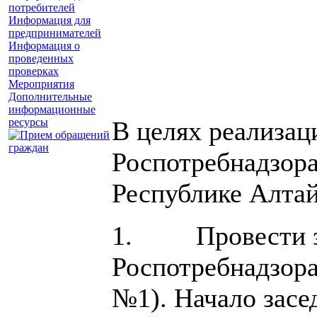
потребителей
Информация для
предпринимателей
Информация о
проведенных
проверках
Мероприятия
Дополнительные
информационные
ресурсы
В целях реализа
Роспотребнадзора
Республике Алтай
1. Провести засе
Роспотребнадзора
№1). Начало засед