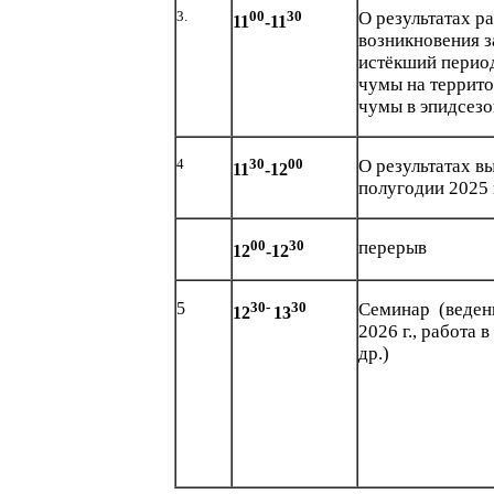
3.
00
30
О результатах 
11
-11
возникновения з
истёкший период
чумы на террито
чумы в эпидсезо
4
30
00
О результатах в
11
-12
полугодии 2025 
00
30
перерыв
12
-12
5
30-
30
Семинар (веден
12
13
2026 г., работа 
др.)