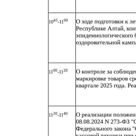
45
00
О ходе подготовки к л
10
-11
Республике Алтай, кон
эпидемиологического б
оздоровительной кампа
00
20
О контроле за соблюде
11
-11
маркировке товаров с
квартале 2025 года. Р
20
40
О реализации положен
11
-11
08.08.2024 N 273-ФЗ "
Федерального закона 
кассовой техники при 