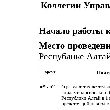
Коллегии Управ
Начало работы 
Место проведен
Республике Алта
время
Наиме
00
45
О результатах деятель
10
-10
эпидемиологического 
Республики Алтай в 1 к
предстоящий период г