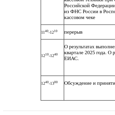
Российской Федерации
из ФНС России в Росп
кассовом чеке
40
10
перерыв
11
-12
О результатах выполне
квартале 2025 года. О 
10
40
12
-12
ЕИАС.
40
00
Обсуждение и приняти
12
-13