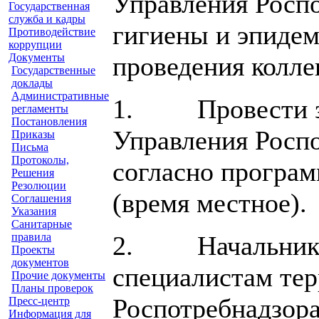
Управления Росп
Государственная
служба и кадры
гигиены и эпидем
Противодействие
коррупции
Документы
проведения колле
Государственные
доклады
Административные
1. Провести засе
регламенты
Постановления
Управления Роспо
Приказы
Письма
Протоколы,
согласно програм
Решения
Резолюции
(время местное).
Соглашения
Указания
Санитарные
правила
2. Начальникам 
Проекты
документов
специалистам те
Прочие документы
Планы проверок
Роспотребнадзора
Пресс-центр
Информация для