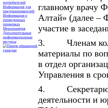
потребителей
главному врачу Ф
Информация для
предпринимателей
Алтай» (далее –
Информация о
проведенных
проверках
участие в заседан
Мероприятия
Дополнительные
информационные
3. Членам колле
ресурсы
материалы по воп
в отдел организа
Управления в срок
4. Секретарю ко
деятельности и ю