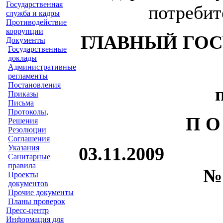
Государственная
потребит
служба и кадры
Противодействие
коррупции
ГЛАВНЫЙ ГО
Документы
Государственные
доклады
Административные
регламенты
Постановления
Приказы
Письма
Протоколы,
П О
Решения
Резолюции
Соглашения
Указания
03.
Санитарные
правила
Проекты
документов
Прочие документы
Планы проверок
Пресс-центр
Информация для