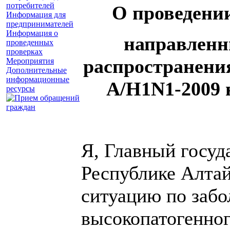
потребителей
О проведени
Информация для
предпринимателей
Информация о
направленн
проведенных
проверках
распространени
Мероприятия
Дополнительные
информационные
А/Н1
N
1-2009
ресурсы
Я, Главный госуд
Республике Алта
ситуацию по забо
высокопатогенног