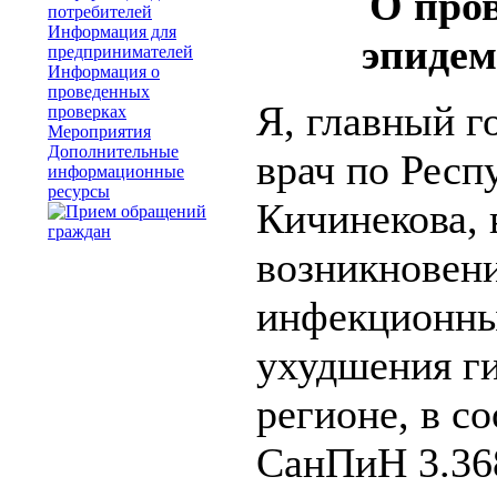
О про
потребителей
Информация для
эпидем
предпринимателей
Информация о
проведенных
Я, главный 
проверках
Мероприятия
Дополнительные
врач по Респ
информационные
ресурсы
Кичинекова, 
возникновени
инфекционны
ухудшения ги
регионе, в со
СанПиН 3.36