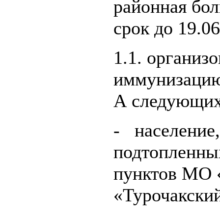
районная бо
срок до 19.06
1.1. организ
иммунизацию
А следующих
- население
подтопленны
пунктов МО 
«Турочакский