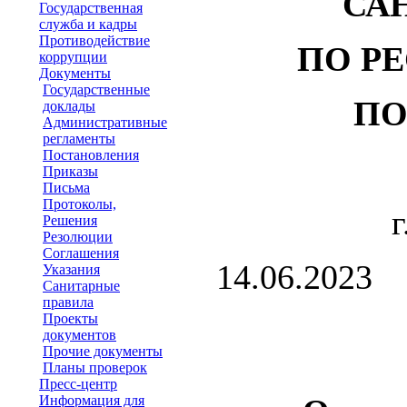
СА
Государственная
служба и кадры
Противодействие
ПО Р
коррупции
Документы
Государственные
ПО
доклады
Административные
регламенты
Постановления
Приказы
Письма
Протоколы,
г
Решения
Резолюции
Соглашения
14.
Указания
Санитарные
правила
Проекты
документов
Прочие документы
Планы проверок
Пресс-центр
Информация для