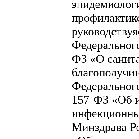
эпидемиологи
профилактик
руководствуяс
Федерального
ФЗ «О санит
благополучии
Федерального
157-ФЗ «Об 
инфекционны
Минздрава Ро