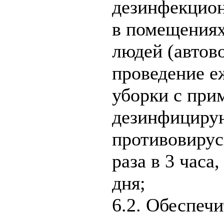
дезинфекцион
в помещения
людей (автово
проведение е
уборки с при
дезинфициру
противовирус
раза в 3 часа
дня;
6.2. Обеспеч