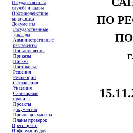
СА
Государственная
служба и кадры
Противодействие
ПО Р
коррупции
Документы
Государственные
ПО
доклады
Административные
регламенты
Постановления
г
Приказы
Письма
Протоколы,
Решения
Резолюции
Соглашения
Указания
15
Санитарные
правила
Проекты
документов
Прочие документы
Планы проверок
Пресс-центр
Информация для