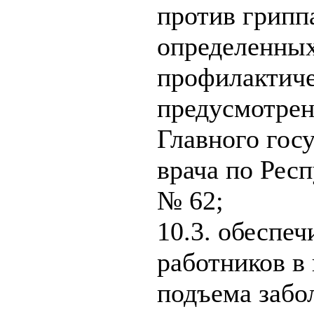
против гриппа
определенны
профилактиче
предусмотре
Главного гос
врача по Респ
№ 62;
10.3. обеспе
работников в
подъема забо