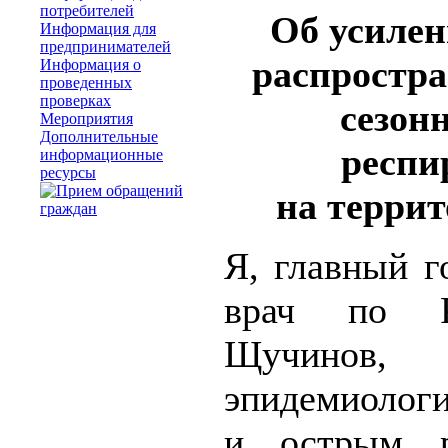
потребителей
Об усилен
Информация для
предпринимателей
распростр
Информация о
проведенных
проверках
сезон
Мероприятия
Дополнительные
респи
информационные
ресурсы
на терри
Я, главный г
врач по Р
Щучинов
эпидемиологи
и острым р