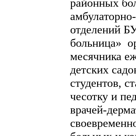
районных бо
амбулаторно
отделений БУ
больница» ор
месячника е
детских садо
студентов, с
чесотку и пе
врачей-дерма
своевременн