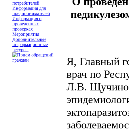
О проведен
потребителей
Информация для
педикулезо
предпринимателей
Информация о
проведенных
проверках
Мероприятия
Дополнительные
информационные
ресурсы
Я, Главный 
врач по Респ
Л.В. Щучино
эпидемиолог
эктопаразито
заболеваемос