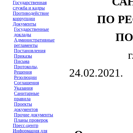
СА
Государственная
служба и кадры
Противодействие
ПО Р
коррупции
Документы
Государственные
ПО
доклады
Административные
регламенты
Постановления
г
Приказы
Письма
Протоколы,
24.
Решения
Резолюции
Соглашения
Указания
Санитарные
правила
Проекты
документов
Прочие документы
Планы проверок
Пресс-центр
Информация для