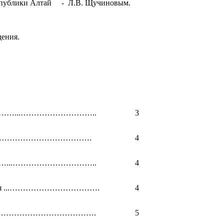
еспублики Алтай - Л.В. Щучиновым.
дения.
…………...………………………..
3
……………………………………….
4
………...…………………………..
4
вания ...…………………………….
4
..……………………………………….
5