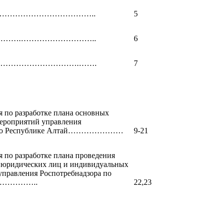
..………………………………………..
5
………………….………………………..
6
...………………………………….…….
7
 по разработке плана основных
ероприятий управления
а по Республике Алтай…………………
9-21
 по разработке плана проведения
 юридических лиц и индивидуальных
управления Роспотребнадзора по
ай……………..
22,23