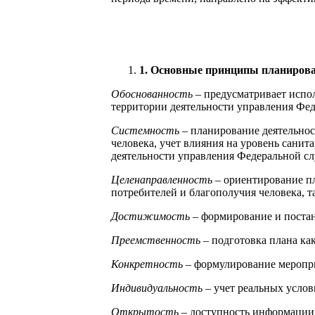
1.
Основные принципы планиров
Обоснованность
– предусматривает испо
территории деятельности управления Фед
Системность
– планирование деятельнос
человека, учет влияния на уровень сани
деятельности управления Федеральной сл
Целенаправленность
– ориентирование пл
потребителей и благополучия человека, т
Достижимость –
формирование и постан
Преемственность
– подготовка плана ка
Конкретность
– формулирование меропри
Индивидуальность
– учет реальных усло
Открытость
– доступность информации 