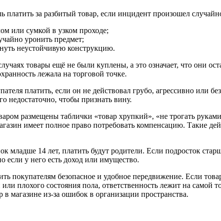
ь платить за разбитый товар, если инцидент произошел случайно
чом или сумкой в узком проходе;
лучайно уронить предмет;
инуть неустойчивую конструкцию.
учаях товары ещё не были куплены, а это означает, что они ост
охранность лежала на торговой точке.
пателя платить, если он не действовал грубо, агрессивно или б
го недостаточно, чтобы признать вину.
оваром размещены таблички «товар хрупкий», «не трогать руками»
агазин имеет полное право потребовать компенсацию. Такие д
ок младше 14 лет, платить будут родители. Если подросток стар
о если у него есть доход или имущество.
ить покупателям безопасное и удобное передвижение. Если това
или плохого состояния пола, ответственность лежит на самой т
р в магазине из-за ошибок в организации пространства.