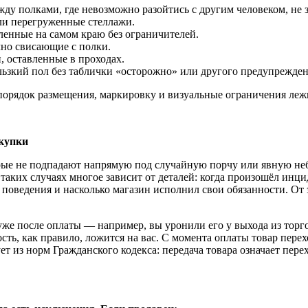
жду полками, где невозможно разойтись с другим человеком, не з
ли перегруженные стеллажи.
ленные на самом краю без ограничителей.
чно свисающие с полки.
, оставленные в проходах.
льзкий пол без таблички «осторожно» или другого предупрежден
 порядок размещения, маркировку и визуальные ограничения лежи
окупки
рые не подпадают напрямую под случайную порчу или явную неб
таких случаях многое зависит от деталей: когда произошёл инци
поведения и насколько магазин исполнил свои обязанности. От э
уже после оплаты — например, вы уронили его у выхода из торгов
ть, как правило, ложится на вас. С момента оплаты товар перех
ует из норм Гражданского кодекса: передача товара означает пер