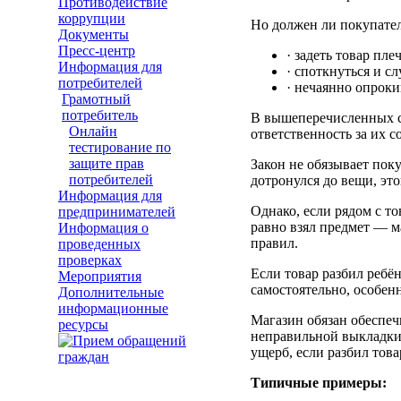
Противодействие
коррупции
Но должен ли покупател
Документы
Пресс-центр
· задеть товар пле
Информация для
· споткнуться и с
потребителей
· нечаянно опрок
Грамотный
потребитель
В вышеперечисленных сл
Онлайн
ответственность за их с
тестирование по
защите прав
Закон не обязывает поку
потребителей
дотронулся до вещи, это
Информация для
Однако, если рядом с т
предпринимателей
равно взял предмет — м
Информация о
правил.
проведенных
проверках
Если товар разбил ребён
Мероприятия
самостоятельно, особенн
Дополнительные
информационные
Магазин обязан обеспеч
ресурсы
неправильной выкладки 
ущерб, если разбил това
Типичные примеры: