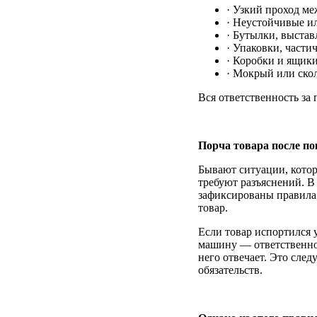
· Узкий проход ме
· Неустойчивые и
· Бутылки, выстав
· Упаковки, части
· Коробки и ящики
· Мокрый или ско
Вся ответственность за
Порча товара после п
Бывают ситуации, кото
требуют разъяснений. В 
зафиксированы правила 
товар.
Если товар испортился 
машину — ответственнос
него отвечает. Это след
обязательств.