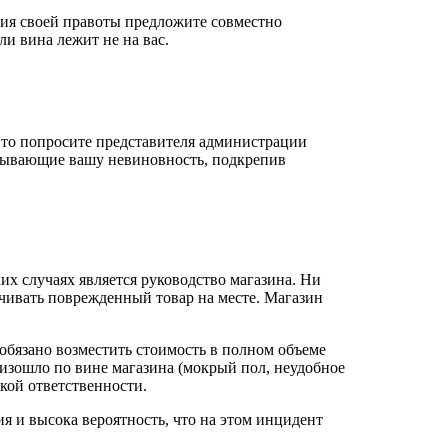
ния своей правоты предложите совместно
ли вина лежит не на вас.
 то попросите представителя администрации
казывающие вашу невиновность, подкрепив
ких случаях является руководство магазина. Ни
ачивать поврежденный товар на месте. Магазин
обязано возместить стоимость в полном объеме
оизошло по вине магазина (мокрый пол, неудобное
кой ответственности.
я и высока вероятность, что на этом инцидент