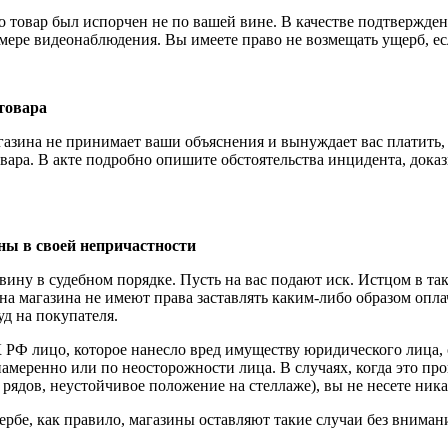
о товар был испорчен не по вашей вине. В качестве подтвержде
амере видеонаблюдения. Вы имеете право не возмещать ущерб, ес
 товара
азина не принимает ваши объяснения и вынуждает вас платить,
товара. В акте подробно опишите обстоятельства инцидента, до
ены в своей непричастности
вину в судебном порядке. Пусть на вас подают иск. Истцом в та
на магазина не имеют права заставлять каким-либо образом опл
уд на покупателя.
К РФ лицо, которое нанесло вред имуществу юридического лица, 
намеренно или по неосторожности лица. В случаях, когда это пр
рядов, неустойчивое положение на стеллаже), вы не несете ника
рбе, как правило, магазины оставляют такие случаи без внимани