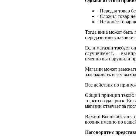
Однако из этого прави
· Передал товар б
· Сложил товар не
· Не донёс товар 
Тогда вина может быть 
передачи или упаковки.
Если магазин требует оп
случившемся, — вы впра
именно вы нарушили пр
Магазин может взыскать
задерживать вас у выхо
Все действия по принуж
Общий принцип такой: в
то, кто создал риск. Е
магазин отвечает за пос
Важно! Вы не обязаны со
возник именно по вашей
Поговорите с предста