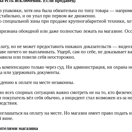
ла есть исключения. Если продавец:
ез упаковки, хотя она была обязательна по типу товара — наприм
стабильно, и он упал при первом же движении.
до специальной зоны при продаже крупногабаритной техники, хот
признана обоюдной или даже полностью лежать на магазине. Ос
лату, но не может предоставить никаких доказательств — видеоз
ве ничего не выплачивать. Ущерб, сам по себе, не доказывает ва
авила или повели себя неосторожно.
 компенсацию только через суд. Ни администрация, ни охрана не 
да или удерживать документы.
дению к оплате на месте незаконны.
о всех спорных ситуациях важно смотреть не на то, кто физичес
сли покупатель вёл себя обычно, а инцидент стал возможен из-за
ледствия.
глашаться на оплату на месте. Но магазин имеет право подать на 
 вине.
вителями магазина