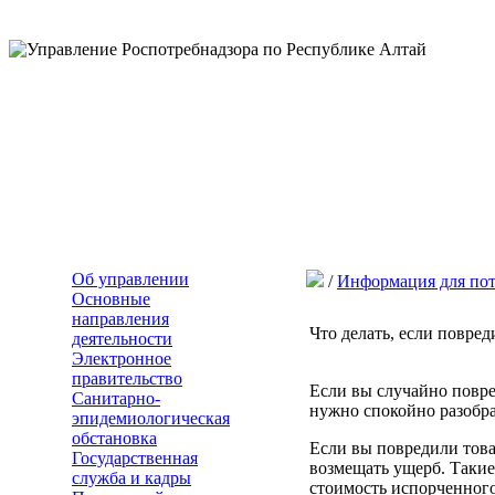
Об управлении
/
Информация для пот
Основные
направления
Что делать, если повред
деятельности
Электронное
правительство
Если вы случайно повред
Санитарно-
нужно спокойно разобра
эпидемиологическая
обстановка
Если вы повредили това
Государственная
возмещать ущерб. Такие
служба и кадры
стоимость испорченного