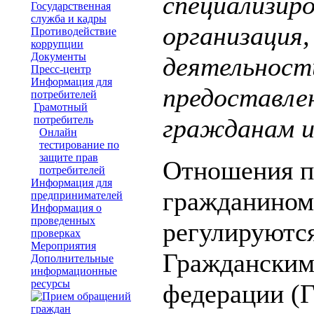
специализир
Государственная
служба и кадры
организация
Противодействие
коррупции
Документы
деятельност
Пресс-центр
Информация для
предоставле
потребителей
Грамотный
потребитель
гражданам и
Онлайн
тестирование по
защите прав
Отношения п
потребителей
Информация для
гражданином
предпринимателей
Информация о
проведенных
регулируются
проверках
Мероприятия
Гражданским
Дополнительные
информационные
ресурсы
федерации (Г