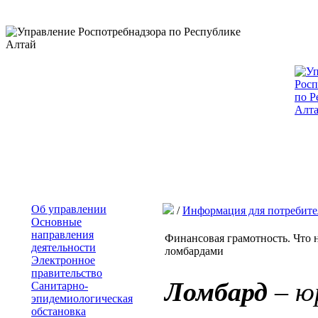
Об управлении
/
Информация для потребите
Основные
направления
Финансовая грамотность. Что 
деятельности
ломбардами
Электронное
правительство
Ломбард
– ю
Санитарно-
эпидемиологическая
обстановка