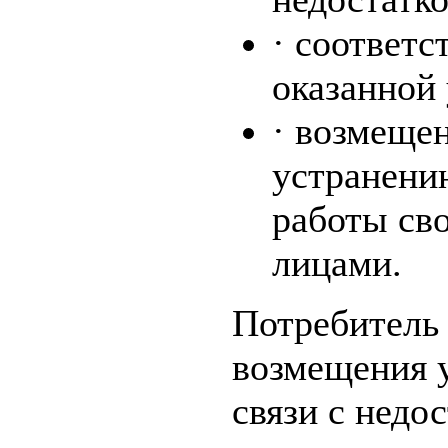
· соответ
оказанной 
· возмеще
устранени
работы св
лицами.
Потребитель 
возмещения 
связи с недо