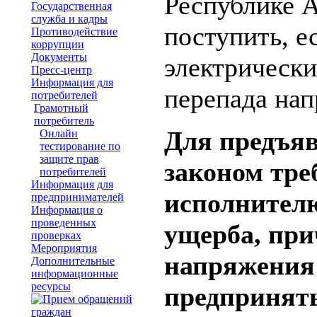
Республике А
Государственная
служба и кадры
поступить, е
Противодействие
коррупции
Документы
электрически
Пресс-центр
Информация для
перепада нап
потребителей
Грамотный
потребитель
Для предъя
Онлайн
тестирование по
защите прав
законом тре
потребителей
Информация для
исполнителю
предпринимателей
Информация о
проведенных
ущерба, при
проверках
Мероприятия
напряжения 
Дополнительные
информационные
ресурсы
предпринять