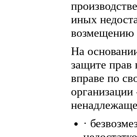
производств
иных недоста
возмещению 
На основании
защите прав 
вправе по св
организации 
ненадлежащег
· безвозме
недостатко