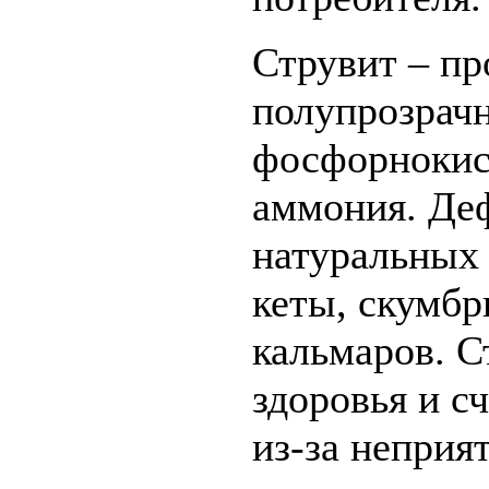
Струвит – пр
полупрозрач
фосфорнокис
аммония. Деф
натуральных 
кеты, скумбр
кальмаров. С
здоровья и с
из-за неприя