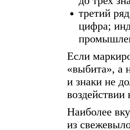
до трех зн
третий ряд
цифра; ин
промышлен
Если маркиро
«выбита», а 
и знаки не д
воздействии 
Наиболее вк
из свежевыло