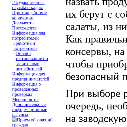
назвать прод
Государственная
служба и кадры
их берут с с
Противодействие
коррупции
Документы
салаты, из н
Пресс-центр
Информация для
Как правиль
потребителей
Грамотный
консервы, на
потребитель
Онлайн
тестирование по
чтобы приоб
защите прав
потребителей
безопасный 
Информация для
предпринимателей
Информация о
проведенных
При выборе 
проверках
Мероприятия
очередь, нео
Дополнительные
информационные
ресурсы
на заводскую