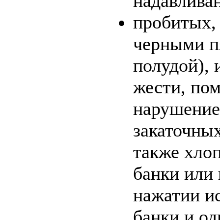
надавливан
пробитых, 
черными п
полудой),
жести, пом
нарушение
закаточных
также хло
банки или 
нажатии ис
банки и од