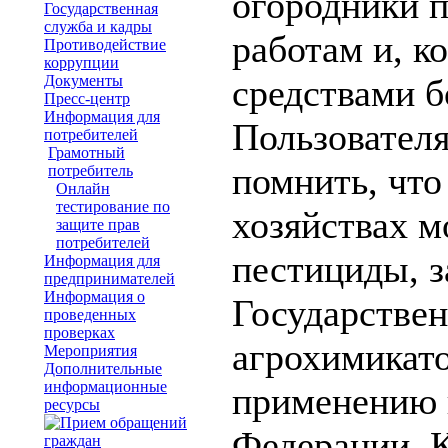
огородники 
Государственная
служба и кадры
работам и, к
Противодействие
коррупции
Документы
средствами б
Пресс-центр
Информация для
Пользовател
потребителей
Грамотный
помнить, что
потребитель
Онлайн
тестирование по
хозяйствах м
защите прав
потребителей
пестициды, з
Информация для
предпринимателей
Информация о
Государствен
проведенных
проверках
агрохимикат
Мероприятия
Дополнительные
информационные
применению 
ресурсы
Федерации. К