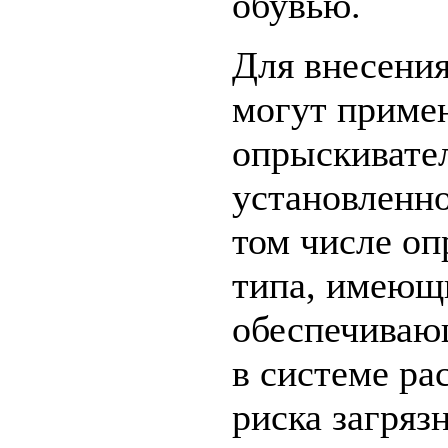
обувью.
Для внесения
могут примен
опрыскивате
установленно
том числе оп
типа, имеющи
обеспечиваю
в системе ра
риска загряз