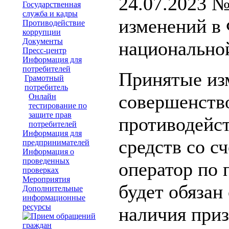
24.07.2023 
Государственная
служба и кадры
изменений в
Противодействие
коррупции
Документы
национально
Пресс-центр
Информация для
потребителей
Принятые из
Грамотный
потребитель
совершенств
Онлайн
тестирование по
защите прав
противодейс
потребителей
Информация для
средств со с
предпринимателей
Информация о
проведенных
оператор по 
проверках
Мероприятия
будет обязан
Дополнительные
информационные
ресурсы
наличия при