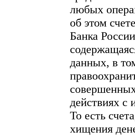
любых операц
об этом счет
Банка Росси
содержащаяся
данных, в то
правоохрани
совершенных
действиях с 
То есть счет
хищения дене