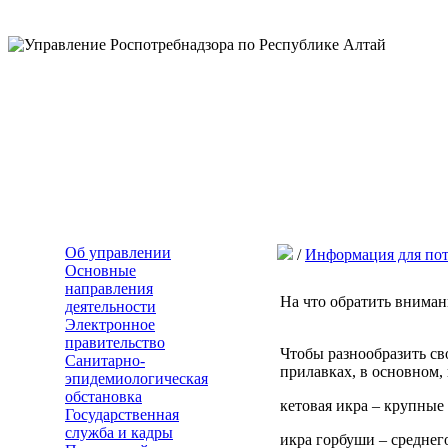
Об управлении
/
Информация для пот
Основные
направления
На что обратить вниман
деятельности
Электронное
правительство
Чтобы разнообразить св
Санитарно-
прилавках, в основном,
эпидемиологическая
обстановка
кетовая икра – крупные
Государственная
служба и кадры
икра горбуши – среднего