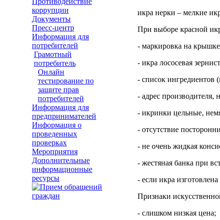
Противодействие
коррупции
икра нерки – мелкие ик
Документы
Пресс-центр
При выборе красной икр
Информация для
потребителей
- маркировка на крышке 
Грамотный
- икра лососевая зернист
потребитель
Онлайн
- список ингредиентов (
тестирование по
защите прав
- адрес производителя, 
потребителей
Информация для
- икринки цельные, немя
предпринимателей
Информация о
- отсутствие посторонн
проведенных
проверках
- не очень жидкая конси
Мероприятия
Дополнительные
- жестяная банка при вс
информационные
ресурсы
- если икра изготовлена
Признаки искусственно
- слишком низкая цена;