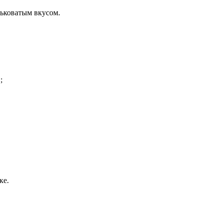
рьковатым вкусом.
;
ке.