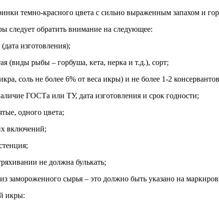
ринки темно-красного цвета с сильно выраженным запахом и го
ы следует обратить внимание на следующее:
(дата изготовления);
ая (виды рыбы – горбуша, кета, нерка и т.д.), сорт;
икра, соль не более 6% от веса икры) и не более 1-2 консервантов
наличие ГОСТа или ТУ, дата изготовления и срок годности;
тые, одного цвета;
их включений;
стенция;
тряхивании не должна булькать;
 из замороженного сырья – это должно быть указано на маркиров
й икры: