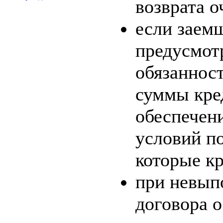
возврата о
если заем
предусмот
обязаннос
суммы кред
обеспечен
условий по
которые кр
при невып
договора 