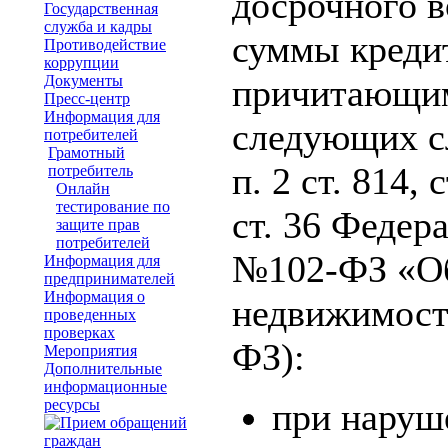
досрочного в
Государственная
служба и кадры
суммы кредит
Противодействие
коррупции
Документы
причитающим
Пресс-центр
Информация для
следующих слу
потребителей
Грамотный
п. 2 ст. 814, 
потребитель
Онлайн
тестирование по
ст. 36 Федер
защите прав
потребителей
№102-ФЗ «Об
Информация для
предпринимателей
Информация о
недвижимости
проведенных
проверках
ФЗ):
Мероприятия
Дополнительные
информационные
ресурсы
при наруш